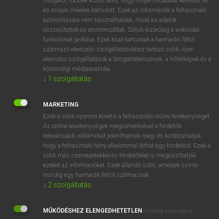
módjáról, többek között arról, hogy milyen oldalakat keresett fel
és milyen linkekre kattintott. Ezek az információk a felhasználó
VAN ELŐFIZETÉSED?
azonosítására nem használhatóak, mivel az adatok
összesítettek és anonimizáltak. Céljuk kizárólag a weboldal
Van előfizetésem a teljes szócikk megtekintéséhez.
funkcióinak javítása. Ezek közé tartoznak a harmadik féltől
származó elemzési szolgáltatásokhoz tartozó sütik; ilyen
BELÉPÉS
elemzési szolgáltatások a látogatóelemzések, a hőtérképek és a
közösségi médiaanalitika.
↓
1
szolgáltatás
MARKETING
Ezek a sütik nyomon követik a felhasználó online tevékenységét.
Az online tevékenységek megismerésével a hirdetők
NINCS ELŐFIZETÉSED?
relevánsabb reklámokat jeleníthetnek meg, és korlátozhatják,
Nincs regisztrációm és előfizetésem. A szótár 2 órás,
hogy a felhasználó hány alkalommal láthat egy hirdetést. Ezek a
díjmentes próbaverziójának elindításához regisztrálok és
sütik más szervezetekkel és hirdetőkkel is megoszthatják
belépek
.
ezeket az információkat. Ezek állandó sütik, amelyek szinte
mindig egy harmadik féltől származnak.
↓
2
szolgáltatás
REGISZTRÁCIÓ
MŰKÖDÉSHEZ ELENGEDHETETLEN
(mindig szükséges)