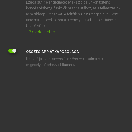
Ezek a sütik elengedhetetlenek az oldalunkon történő
böngészéshez,a funkciók használatához, és a felhasználók
nem tilthatják le azokat. A feltétlenül szükséges sütik közé
Lázár A. Péter, Varga György
tartoznak többek között a személyre szabott beállításokat
MAGYAR−ANGOL EGYETEMES NAGYSZÓTÁR
kezelő sütik.
↓
3
szolgáltatás
Kapcsolódó anyagok
alapnyelv
ÖSSZES APP ÁTKAPCSOLÁSA
alapnyugdíj
Használja ezt a kapcsolót az összes alkalmazás
alapokmány
engedélyezéséhez/letiltásához.
alapos
alaposan
alaposság
alapoz
alapozás
alapozó