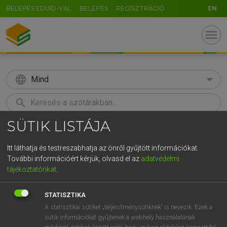
BELÉPÉS EDUID-VAL
BELÉPÉS
REGISZTRÁCIÓ
EN
menu
language
Mind
search
SÜTIK LISTÁJA
GR
KERESÉS
5
6
7
8
9
ö
ü
ó
Itt láthatja és testreszabhatja az önről gyűjtött információkat.
További információért kérjük, olvasd el az
adatvédelmi
r
t
z
u
i
o
p
ő
ú
LÁZÁR A. PÉTER, VARGA GYÖRGY
tájékoztatónkat
.
Magyar−angol egyetemes nagyszótár
g
h
j
k
l
é
á
ű
Ω
STATISZTIKA
v
b
n
m
,
.
-
AltGr
A statisztikai sütiket „teljesítménysütiknek” is nevezik. Ezek a
sütik információkat gyűjtenek a webhely használatának