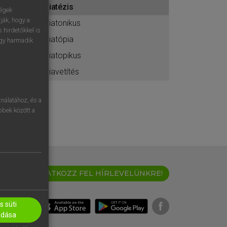
diatézis
ához
ségek
ják, hogy a
diatonikus
 hirdetőkkel is
diatópia
egy harmadik
diatopikus
diavetítés
nálatához, és a
öbbek között a
IRATKOZZ FEL HÍRLEVELÜNKRE!
 süti
adása