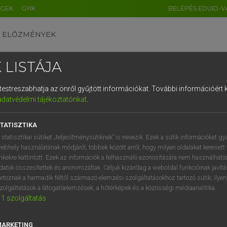
ÉGEK
GYIK
BELÉPÉS EDUID-V
ELŐZMÉNYEK
 LISTÁJA
és testreszabhatja az önről gyűjtött információkat.
További információért k
HU
DE
CN
FR
ES
IT
NL
RU
GR
adatvédelmi tájékoztatónkat
.
 A. PÉTER, VARGA GYÖRGY
1
2
3
4
5
6
7
8
9
yar−angol egyetemes nagyszótár
TATISZTIKA
q
w
e
r
t
z
u
i
 statisztikai sütiket „teljesítménysütiknek” is nevezik. Ezek a sütik információkat gy
ebhely használatának módjáról, többek között arról, hogy milyen oldalakat keresett 
a
s
d
f
g
h
j
k
l
é
inkekre kattintott. Ezek az információk a felhasználó azonosítására nem használható
datok összesítettek és anonimizáltak. Céljuk kizárólag a weboldal funkcióinak javít
í
y
x
c
v
b
n
m
,
.
artoznak a harmadik féltől származó elemzési szolgáltatásokhoz tartozó sütik; ilye
zolgáltatások a látogatóelemzések, a hőtérképek és a közösségi médiaanalitika.
VAN ELŐFIZETÉSED?
NINCS ELŐFIZETÉSED
1
szolgáltatás
előfizetésem a teljes szócikk
Nincs regisztrációm és előfiz
megtekintéséhez.
A szótár 2 órás, díjmente
MARKETING