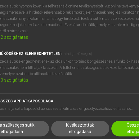
próbaverziójának elindítás
zek a sütik nyomon követik a felhasználó online tevékenységét. Az online tevékeny
BELÉPÉS
regisztrálok és
belépek
.
egismerésével a hirdetők relevánsabb reklámokat jeleníthetnek meg, és korlátozhat
elhasználó hány alkalommal láthat egy hirdetést. Ezek a sütik más szervezetekkel és
egoszthatják ezeket az információkat. Ezek állandó sütik, amelyek szinte mindig 
REGISZTRÁCIÓ
éltől származnak.
2
szolgáltatás
ŰKÖDÉSHEZ ELENGEDHETETLEN
(mindig szükséges)
zek a sütik elengedhetetlenek az oldalunkon történő böngészéshez,a funkciók hasz
elhasználók nem tilthatják le azokat. A feltétlenül szükséges sütik közé tartoznak t
zemélyre szabott beállításokat kezelő sütik.
3
szolgáltatás
SSZES APP ÁTKAPCSOLÁSA
HASZNÁLÓKNAK
SÚGÓ
asználja ezt a kapcsolót az összes alkalmazás engedélyezéséhez/letiltásához.
K
RÓLUNK
NTÉZMÉNYEKNEK
ELÉRHETŐSÉG
a szükséges sütik
Kiválasztottak
Összes
MEGOLDÁSOK
SÜTI BEÁLLÍTÁSOK
elfogadása
elfogadása
elfog