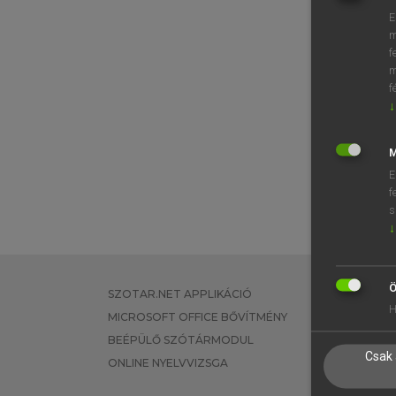
E
m
f
m
f
↓
M
E
f
s
↓
Ö
SZOTAR.NET APPLIKÁCIÓ
EGYÉNI FEL
H
MICROSOFT OFFICE BŐVÍTMÉNY
TANULÓKNA
BEÉPÜLŐ SZÓTÁRMODUL
OKTATÁSI I
Csak 
ONLINE NYELVVIZSGA
VÁLLALATI 