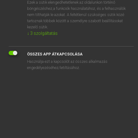
Ezek a sütik elengedhetetlenek az oldalunkon történő
böngészéshez,a funkciók használatához, és a felhasználók
nem tilthatják le azokat. A feltétlenül szükséges sütik közé
Lázár A. Péter, Varga György
tartoznak többek között a személyre szabott beállításokat
MAGYAR−ANGOL EGYETEMES NAGYSZÓTÁR
kezelő sütik.
↓
3
szolgáltatás
Kapcsolódó anyagok
ál-
ÖSSZES APP ÁTKAPCSOLÁSA
alá
Használja ezt a kapcsolót az összes alkalmazás
aláaknáz
engedélyezéséhez/letiltásához.
aláás
Alabama
alabamai
alabárd
alabárdos
alabástrom