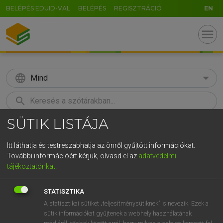
BELÉPÉS EDUID-VAL
BELÉPÉS
REGISZTRÁCIÓ
EN
menu
language
Mind
search
SÜTIK LISTÁJA
GR
KERESÉS
5
6
7
8
9
ö
ü
ó
Itt láthatja és testreszabhatja az önről gyűjtött információkat.
További információért kérjük, olvasd el az
adatvédelmi
r
t
z
u
i
o
p
ő
ú
LÁZÁR A. PÉTER, VARGA GYÖRGY
tájékoztatónkat
.
Magyar−angol egyetemes nagyszótár
g
h
j
k
l
é
á
ű
Ω
STATISZTIKA
v
b
n
m
,
.
-
AltGr
A statisztikai sütiket „teljesítménysütiknek” is nevezik. Ezek a
sütik információkat gyűjtenek a webhely használatának