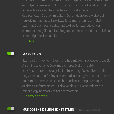
módjáról, többek között arról, hogy milyen oldalakat keresett fel
és milyen linkekre kattintott. Ezek az információk a felhasználó
VAN ELŐFIZETÉSED?
azonosítására nem használhatóak, mivel az adatok
összesítettek és anonimizáltak. Céljuk kizárólag a weboldal
Van előfizetésem a teljes szócikk megtekintéséhez.
funkcióinak javítása. Ezek közé tartoznak a harmadik féltől
származó elemzési szolgáltatásokhoz tartozó sütik; ilyen
BELÉPÉS
elemzési szolgáltatások a látogatóelemzések, a hőtérképek és a
közösségi médiaanalitika.
↓
1
szolgáltatás
MARKETING
Ezek a sütik nyomon követik a felhasználó online tevékenységét.
Az online tevékenységek megismerésével a hirdetők
NINCS ELŐFIZETÉSED?
relevánsabb reklámokat jeleníthetnek meg, és korlátozhatják,
Nincs regisztrációm és előfizetésem. A szótár 2 órás,
hogy a felhasználó hány alkalommal láthat egy hirdetést. Ezek a
díjmentes próbaverziójának elindításához regisztrálok és
sütik más szervezetekkel és hirdetőkkel is megoszthatják
belépek
.
ezeket az információkat. Ezek állandó sütik, amelyek szinte
mindig egy harmadik féltől származnak.
↓
2
szolgáltatás
REGISZTRÁCIÓ
MŰKÖDÉSHEZ ELENGEDHETETLEN
(mindig szükséges)