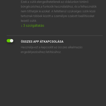
Ezek a sütik elengedhetetlenek az oldalunkon történő
böngészéshez,a funkciók használatához, és a felhasználók
nem tilthatják le azokat. A feltétlenül szükséges sütik közé
Lázár A. Péter, Varga György
tartoznak többek között a személyre szabott beállításokat
MAGYAR−ANGOL EGYETEMES NAGYSZÓTÁR
kezelő sütik.
↓
3
szolgáltatás
Kapcsolódó anyagok
akvizíció
ÖSSZES APP ÁTKAPCSOLÁSA
Al
Használja ezt a kapcsolót az összes alkalmazás
al-
engedélyezéséhez/letiltásához.
ál-
alá
aláaknáz
aláás
Alabama
alabamai