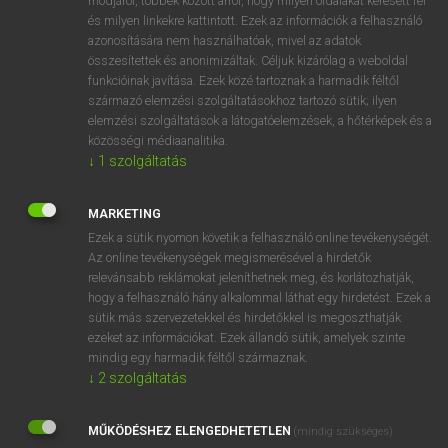
módjáról, többek között arról, hogy milyen oldalakat keresett fel
és milyen linkekre kattintott. Ezek az információk a felhasználó
VAN ELŐFIZETÉSED?
azonosítására nem használhatóak, mivel az adatok
összesítettek és anonimizáltak. Céljuk kizárólag a weboldal
Van előfizetésem a teljes szócikk megtekintéséhez.
funkcióinak javítása. Ezek közé tartoznak a harmadik féltől
származó elemzési szolgáltatásokhoz tartozó sütik; ilyen
BELÉPÉS
elemzési szolgáltatások a látogatóelemzések, a hőtérképek és a
közösségi médiaanalitika.
↓
1
szolgáltatás
MARKETING
Ezek a sütik nyomon követik a felhasználó online tevékenységét.
Az online tevékenységek megismerésével a hirdetők
NINCS ELŐFIZETÉSED?
relevánsabb reklámokat jeleníthetnek meg, és korlátozhatják,
Nincs regisztrációm és előfizetésem. A szótár 2 órás,
hogy a felhasználó hány alkalommal láthat egy hirdetést. Ezek a
díjmentes próbaverziójának elindításához regisztrálok és
sütik más szervezetekkel és hirdetőkkel is megoszthatják
belépek
.
ezeket az információkat. Ezek állandó sütik, amelyek szinte
mindig egy harmadik féltől származnak.
↓
2
szolgáltatás
REGISZTRÁCIÓ
MŰKÖDÉSHEZ ELENGEDHETETLEN
(mindig szükséges)