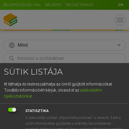
BELÉPÉS EDUID-VAL
BELÉPÉS
REGISZTRÁCIÓ
EN
menu
language
Mind
search
SÜTIK LISTÁJA
GR
KERESÉS
5
6
7
8
9
ö
ü
ó
Itt láthatja és testreszabhatja az önről gyűjtött információkat.
További információért kérjük, olvasd el az
adatvédelmi
r
t
z
u
i
o
p
ő
ú
LÁZÁR A. PÉTER, VARGA GYÖRGY
tájékoztatónkat
.
Magyar−angol egyetemes nagyszótár
g
h
j
k
l
é
á
ű
Ω
STATISZTIKA
v
b
n
m
,
.
-
AltGr
A statisztikai sütiket „teljesítménysütiknek” is nevezik. Ezek a
sütik információkat gyűjtenek a webhely használatának