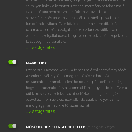
módjáról, többek között arról, hogy milyen oldalakat keresett fel
és milyen linkekre kattintott. Ezek az információk a felhasználó
VAN ELŐFIZETÉSED?
azonosítására nem használhatóak, mivel az adatok
összesítettek és anonimizáltak. Céljuk kizárólag a weboldal
Van előfizetésem a teljes szócikk megtekintéséhez.
funkcióinak javítása. Ezek közé tartoznak a harmadik féltől
származó elemzési szolgáltatásokhoz tartozó sütik; ilyen
BELÉPÉS
elemzési szolgáltatások a látogatóelemzések, a hőtérképek és a
közösségi médiaanalitika.
↓
1
szolgáltatás
MARKETING
Ezek a sütik nyomon követik a felhasználó online tevékenységét.
Az online tevékenységek megismerésével a hirdetők
NINCS ELŐFIZETÉSED?
relevánsabb reklámokat jeleníthetnek meg, és korlátozhatják,
Nincs regisztrációm és előfizetésem. A szótár 2 órás,
hogy a felhasználó hány alkalommal láthat egy hirdetést. Ezek a
díjmentes próbaverziójának elindításához regisztrálok és
sütik más szervezetekkel és hirdetőkkel is megoszthatják
belépek
.
ezeket az információkat. Ezek állandó sütik, amelyek szinte
mindig egy harmadik féltől származnak.
↓
2
szolgáltatás
REGISZTRÁCIÓ
MŰKÖDÉSHEZ ELENGEDHETETLEN
(mindig szükséges)