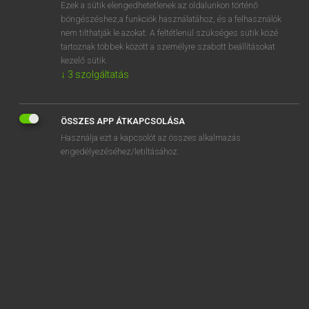
Ezek a sütik elengedhetetlenek az oldalunkon történő
böngészéshez,a funkciók használatához, és a felhasználók
nem tilthatják le azokat. A feltétlenül szükséges sütik közé
Lázár A. Péter, Varga György
tartoznak többek között a személyre szabott beállításokat
MAGYAR−ANGOL EGYETEMES NAGYSZÓTÁR
kezelő sütik.
↓
3
szolgáltatás
Kapcsolódó anyagok
akadályugrás
ÖSSZES APP ÁTKAPCSOLÁSA
akadályugró
Használja ezt a kapcsolót az összes alkalmazás
akadályugró ló
engedélyezéséhez/letiltásához.
akadályverseny
akadékoskodik
akadékoskodó
akadémia
akadémiai
akadémikus