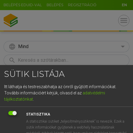
BELÉPÉS EDUID-VAL
BELÉPÉS
REGISZTRÁCIÓ
EN
menu
language
Mind
search
SÜTIK LISTÁJA
GR
KERESÉS
5
6
7
8
9
ö
ü
ó
Itt láthatja és testreszabhatja az önről gyűjtött információkat.
További információért kérjük, olvasd el az
adatvédelmi
r
t
z
u
i
o
p
ő
ú
LÁZÁR A. PÉTER, VARGA GYÖRGY
tájékoztatónkat
.
Magyar−angol egyetemes nagyszótár
g
h
j
k
l
é
á
ű
Ω
STATISZTIKA
v
b
n
m
,
.
-
AltGr
A statisztikai sütiket „teljesítménysütiknek” is nevezik. Ezek a
sütik információkat gyűjtenek a webhely használatának