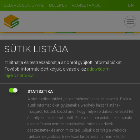
BELÉPÉS EDUID-VAL
BELÉPÉS
REGISZTRÁCIÓ
EN
menu
SÜTIK LISTÁJA
language
Mind
search
Itt láthatja és testreszabhatja az önről gyűjtött információkat.
További információért kérjük, olvasd el az
adatvédelmi
GR
tájékoztatónkat
.
KERESÉS
5
6
7
8
9
ö
ü
ó
STATISZTIKA
r
t
z
u
i
o
p
ő
ú
A statisztikai sütiket „teljesítménysütiknek” is nevezik. Ezek a
sütik információkat gyűjtenek a webhely használatának
Hibás szócikk-azonosító.
g
h
j
k
l
é
á
ű
Ω
módjáról, többek között arról, hogy milyen oldalakat keresett fel
és milyen linkekre kattintott. Ezek az információk a felhasználó
v
b
n
m
,
.
-
AltGr
azonosítására nem használhatóak, mivel az adatok
összesítettek és anonimizáltak. Céljuk kizárólag a weboldal
funkcióinak javítása. Ezek közé tartoznak a harmadik féltől