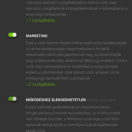
származó elemzési szolgáltatásokhoz tartozó sütik; ilyen
elemzési szolgáltatások a látogatóelemzések, a hőtérképek és a
közösségi médiaanalitika.
SZOTAR.NET APPLIKÁCIÓ
↓
1
szolgáltatás
MICROSOFT OFFICE BŐVÍTMÉNY
BEÉPÜLŐ SZÓTÁRMODUL
MARKETING
ONLINE NYELVVIZSGA
Ezek a sütik nyomon követik a felhasználó online tevékenységét.
Az online tevékenységek megismerésével a hirdetők
EGYÉNI FELHASZNÁLÓKNAK
relevánsabb reklámokat jeleníthetnek meg, és korlátozhatják,
hogy a felhasználó hány alkalommal láthat egy hirdetést. Ezek a
TANULÓKNAK
sütik más szervezetekkel és hirdetőkkel is megoszthatják
OKTATÁSI INTÉZMÉNYEKNEK
ezeket az információkat. Ezek állandó sütik, amelyek szinte
VÁLLALATI MEGOLDÁSOK
mindig egy harmadik féltől származnak.
↓
2
szolgáltatás
SÚGÓ
MŰKÖDÉSHEZ ELENGEDHETETLEN
(mindig szükséges)
RÓLUNK
Ezek a sütik elengedhetetlenek az oldalunkon történő
ELÉRHETŐSÉG
böngészéshez,a funkciók használatához, és a felhasználók
SÜTI BEÁLLÍTÁSOK
nem tilthatják le azokat. A feltétlenül szükséges sütik közé
tartoznak többek között a személyre szabott beállításokat
kezelő sütik.