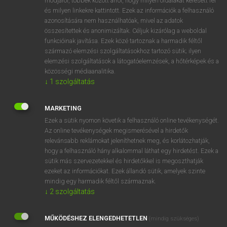
módjáról, többek között arról, hogy milyen oldalakat keresett fel
és milyen linkekre kattintott. Ezek az információk a felhasználó
VAN ELŐFIZETÉSED?
azonosítására nem használhatóak, mivel az adatok
összesítettek és anonimizáltak. Céljuk kizárólag a weboldal
Van előfizetésem a teljes szócikk megtekintéséhez.
funkcióinak javítása. Ezek közé tartoznak a harmadik féltől
származó elemzési szolgáltatásokhoz tartozó sütik; ilyen
BELÉPÉS
elemzési szolgáltatások a látogatóelemzések, a hőtérképek és a
közösségi médiaanalitika.
↓
1
szolgáltatás
MARKETING
Ezek a sütik nyomon követik a felhasználó online tevékenységét.
Az online tevékenységek megismerésével a hirdetők
NINCS ELŐFIZETÉSED?
relevánsabb reklámokat jeleníthetnek meg, és korlátozhatják,
Nincs regisztrációm és előfizetésem. A szótár 2 órás,
hogy a felhasználó hány alkalommal láthat egy hirdetést. Ezek a
díjmentes próbaverziójának elindításához regisztrálok és
sütik más szervezetekkel és hirdetőkkel is megoszthatják
belépek
.
ezeket az információkat. Ezek állandó sütik, amelyek szinte
mindig egy harmadik féltől származnak.
↓
2
szolgáltatás
REGISZTRÁCIÓ
MŰKÖDÉSHEZ ELENGEDHETETLEN
(mindig szükséges)