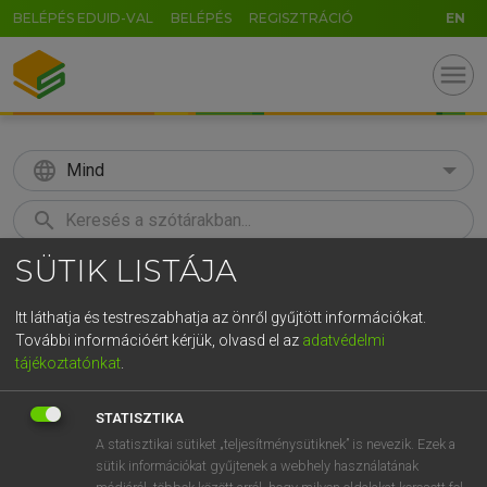
BELÉPÉS EDUID-VAL
BELÉPÉS
REGISZTRÁCIÓ
EN
menu
language
Mind
search
SÜTIK LISTÁJA
GR
KERESÉS
5
6
7
8
9
ö
ü
ó
Itt láthatja és testreszabhatja az önről gyűjtött információkat.
További információért kérjük, olvasd el az
adatvédelmi
r
t
z
u
i
o
p
ő
ú
HENRY KAMMER, BOSCHNÉ ABLONCZY EMŐKE
tájékoztatónkat
.
Magyar−holland szótár
g
h
j
k
l
é
á
ű
Ω
STATISZTIKA
v
b
n
m
,
.
-
AltGr
A statisztikai sütiket „teljesítménysütiknek” is nevezik. Ezek a
sütik információkat gyűjtenek a webhely használatának