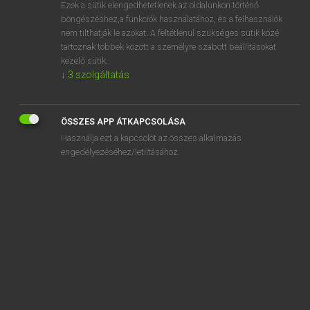
Ezek a sütik elengedhetetlenek az oldalunkon történő
böngészéshez,a funkciók használatához, és a felhasználók
nem tilthatják le azokat. A feltétlenül szükséges sütik közé
Henry Kammer, Boschné Ablonczy Emőke
tartoznak többek között a személyre szabott beállításokat
MAGYAR−HOLLAND SZÓTÁR
kezelő sütik.
↓
3
szolgáltatás
Kapcsolódó anyagok
elharap
ÖSSZES APP ÁTKAPCSOLÁSA
elharapódzik
Használja ezt a kapcsolót az összes alkalmazás
élharcos
engedélyezéséhez/letiltásához.
elhárít
elhárítás
elháríthatatlan
elhárul
elhasad
elhasal