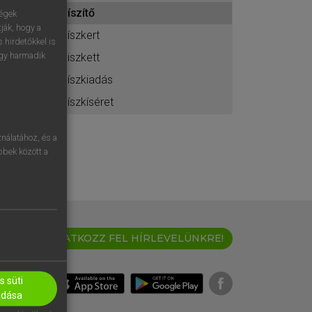
ához
díszítő
ségek
ják, hogy a
díszkert
 hirdetőkkel is
egy harmadik
diszkett
díszkiadás
díszkíséret
nálatához, és a
öbbek között a
IRATKOZZ FEL HÍRLEVELÜNKRE!
 süti
adása