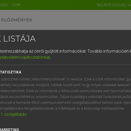
ÉGEK
GYIK
BELÉPÉS EDUID-V
ELŐZMÉNYEK
 LISTÁJA
és testreszabhatja az önről gyűjtött információkat.
További információért k
HU
DE
CN
FR
ES
IT
NL
RU
GR
adatvédelmi tájékoztatónkat
.
Y KAMMER, BOSCHNÉ ABLONCZY EMŐKE
1
2
3
4
5
6
7
8
9
ar−holland szótár
TATISZTIKA
q
w
e
r
t
z
u
i
 statisztikai sütiket „teljesítménysütiknek” is nevezik. Ezek a sütik információkat gy
ebhely használatának módjáról, többek között arról, hogy milyen oldalakat keresett 
a
s
d
f
g
h
j
k
l
é
inkekre kattintott. Ezek az információk a felhasználó azonosítására nem használható
datok összesítettek és anonimizáltak. Céljuk kizárólag a weboldal funkcióinak javít
í
y
x
c
v
b
n
m
,
.
artoznak a harmadik féltől származó elemzési szolgáltatásokhoz tartozó sütik; ilye
zolgáltatások a látogatóelemzések, a hőtérképek és a közösségi médiaanalitika.
VAN ELŐFIZETÉSED?
NINCS ELŐFIZETÉSED
1
szolgáltatás
előfizetésem a teljes szócikk
Nincs regisztrációm és előfiz
megtekintéséhez.
A szótár 2 órás, díjmente
MARKETING