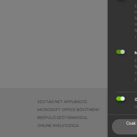
E
m
f
m
f
↓
M
E
f
s
↓
Ö
SZOTAR.NET APPLIKÁCIÓ
EGYÉNI FEL
H
MICROSOFT OFFICE BŐVÍTMÉNY
TANULÓKNA
BEÉPÜLŐ SZÓTÁRMODUL
OKTATÁSI I
Csak 
ONLINE NYELVVIZSGA
VÁLLALATI 