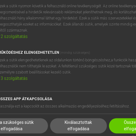
próbaverziójának elindítás
zek a sütik nyomon követik a felhasználó online tevékenységét. Az online tevékeny
BELÉPÉS
regisztrálok és
belépek
.
egismerésével a hirdetők relevánsabb reklámokat jeleníthetnek meg, és korlátozhat
elhasználó hány alkalommal láthat egy hirdetést. Ezek a sütik más szervezetekkel és
egoszthatják ezeket az információkat. Ezek állandó sütik, amelyek szinte mindig 
REGISZTRÁCIÓ
éltől származnak.
2
szolgáltatás
ŰKÖDÉSHEZ ELENGEDHETETLEN
(mindig szükséges)
zek a sütik elengedhetetlenek az oldalunkon történő böngészéshez,a funkciók hasz
elhasználók nem tilthatják le azokat. A feltétlenül szükséges sütik közé tartoznak t
zemélyre szabott beállításokat kezelő sütik.
3
szolgáltatás
SSZES APP ÁTKAPCSOLÁSA
HASZNÁLÓKNAK
SÚGÓ
asználja ezt a kapcsolót az összes alkalmazás engedélyezéséhez/letiltásához.
K
RÓLUNK
NTÉZMÉNYEKNEK
ELÉRHETŐSÉG
a szükséges sütik
Kiválasztottak
Összes
MEGOLDÁSOK
SÜTI BEÁLLÍTÁSOK
elfogadása
elfogadása
elfog