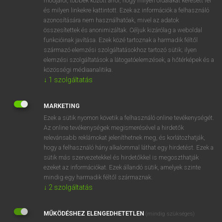
módjáról, többek között arról, hogy milyen oldalakat keresett fel
és milyen linkekre kattintott. Ezek az információk a felhasználó
VAN ELŐFIZETÉSED?
azonosítására nem használhatóak, mivel az adatok
összesítettek és anonimizáltak. Céljuk kizárólag a weboldal
Van előfizetésem a teljes szócikk megtekintéséhez.
funkcióinak javítása. Ezek közé tartoznak a harmadik féltől
származó elemzési szolgáltatásokhoz tartozó sütik; ilyen
BELÉPÉS
elemzési szolgáltatások a látogatóelemzések, a hőtérképek és a
közösségi médiaanalitika.
↓
1
szolgáltatás
MARKETING
Ezek a sütik nyomon követik a felhasználó online tevékenységét.
Az online tevékenységek megismerésével a hirdetők
NINCS ELŐFIZETÉSED?
relevánsabb reklámokat jeleníthetnek meg, és korlátozhatják,
Nincs regisztrációm és előfizetésem. A szótár 2 órás,
hogy a felhasználó hány alkalommal láthat egy hirdetést. Ezek a
díjmentes próbaverziójának elindításához regisztrálok és
sütik más szervezetekkel és hirdetőkkel is megoszthatják
belépek
.
ezeket az információkat. Ezek állandó sütik, amelyek szinte
mindig egy harmadik féltől származnak.
↓
2
szolgáltatás
REGISZTRÁCIÓ
MŰKÖDÉSHEZ ELENGEDHETETLEN
(mindig szükséges)