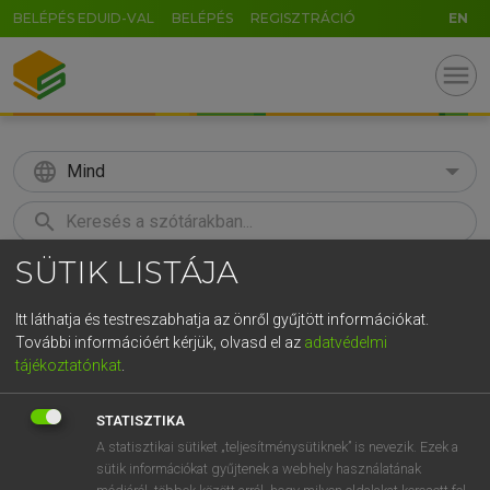
BELÉPÉS EDUID-VAL
BELÉPÉS
REGISZTRÁCIÓ
EN
menu
language
Mind
search
SÜTIK LISTÁJA
GR
KERESÉS
5
6
7
8
9
ö
ü
ó
Itt láthatja és testreszabhatja az önről gyűjtött információkat.
További információért kérjük, olvasd el az
adatvédelmi
r
t
z
u
i
o
p
ő
ú
HENRY KAMMER, BOSCHNÉ ABLONCZY EMŐKE
tájékoztatónkat
.
Magyar−holland szótár
g
h
j
k
l
é
á
ű
Ω
STATISZTIKA
v
b
n
m
,
.
-
AltGr
A statisztikai sütiket „teljesítménysütiknek” is nevezik. Ezek a
sütik információkat gyűjtenek a webhely használatának