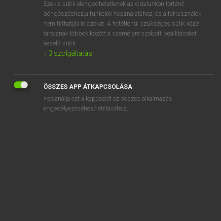
Ezek a sütik elengedhetetlenek az oldalunkon történő
böngészéshez,a funkciók használatához, és a felhasználók
nem tilthatják le azokat. A feltétlenül szükséges sütik közé
Henry Kammer, Boschné Ablonczy Emőke
tartoznak többek között a személyre szabott beállításokat
MAGYAR−HOLLAND SZÓTÁR
kezelő sütik.
↓
3
szolgáltatás
Kapcsolódó anyagok
szülészeti
ÖSSZES APP ÁTKAPCSOLÁSA
szülésznő
Használja ezt a kapcsolót az összes alkalmazás
születés
engedélyezéséhez/letiltásához.
születési
születésnap
születésnapi
születésszabályozás
születésű
születésszám