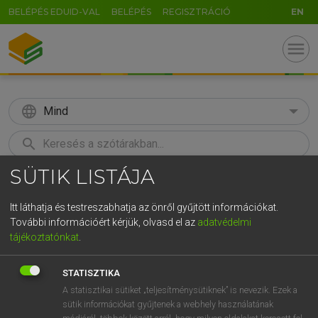
BELÉPÉS EDUID-VAL
BELÉPÉS
REGISZTRÁCIÓ
EN
menu
language
Mind
search
SÜTIK LISTÁJA
GR
KERESÉS
5
6
7
8
9
ö
ü
ó
Itt láthatja és testreszabhatja az önről gyűjtött információkat.
További információért kérjük, olvasd el az
adatvédelmi
r
t
z
u
i
o
p
ő
ú
HENRY KAMMER, BOSCHNÉ ABLONCZY EMŐKE
tájékoztatónkat
.
Magyar−holland szótár
g
h
j
k
l
é
á
ű
Ω
STATISZTIKA
v
b
n
m
,
.
-
AltGr
A statisztikai sütiket „teljesítménysütiknek” is nevezik. Ezek a
sütik információkat gyűjtenek a webhely használatának