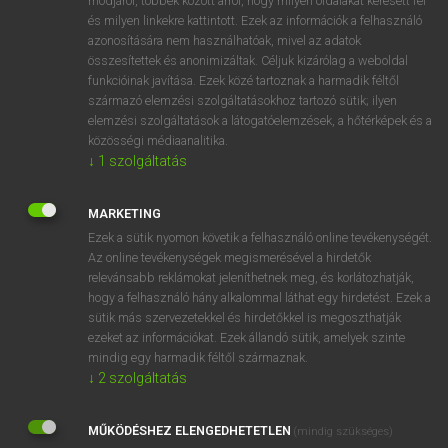
módjáról, többek között arról, hogy milyen oldalakat keresett fel
és milyen linkekre kattintott. Ezek az információk a felhasználó
VAN ELŐFIZETÉSED?
azonosítására nem használhatóak, mivel az adatok
összesítettek és anonimizáltak. Céljuk kizárólag a weboldal
Van előfizetésem a teljes szócikk megtekintéséhez.
funkcióinak javítása. Ezek közé tartoznak a harmadik féltől
származó elemzési szolgáltatásokhoz tartozó sütik; ilyen
BELÉPÉS
elemzési szolgáltatások a látogatóelemzések, a hőtérképek és a
közösségi médiaanalitika.
↓
1
szolgáltatás
MARKETING
Ezek a sütik nyomon követik a felhasználó online tevékenységét.
Az online tevékenységek megismerésével a hirdetők
NINCS ELŐFIZETÉSED?
relevánsabb reklámokat jeleníthetnek meg, és korlátozhatják,
Nincs regisztrációm és előfizetésem. A szótár 2 órás,
hogy a felhasználó hány alkalommal láthat egy hirdetést. Ezek a
díjmentes próbaverziójának elindításához regisztrálok és
sütik más szervezetekkel és hirdetőkkel is megoszthatják
belépek
.
ezeket az információkat. Ezek állandó sütik, amelyek szinte
mindig egy harmadik féltől származnak.
↓
2
szolgáltatás
REGISZTRÁCIÓ
MŰKÖDÉSHEZ ELENGEDHETETLEN
(mindig szükséges)