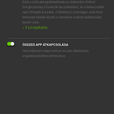
Ezek a sütik elengedhetetlenek az oldalunkon történő
böngészéshez,a funkciók használatához, és a felhasználók
nem tilthatják le azokat. A feltétlenül szükséges sütik közé
Henry Kammer, Boschné Ablonczy Emőke
tartoznak többek között a személyre szabott beállításokat
MAGYAR−HOLLAND SZÓTÁR
kezelő sütik.
↓
3
szolgáltatás
Kapcsolódó anyagok
kényszerintézkedés
ÖSSZES APP ÁTKAPCSOLÁSA
kényszerít
Használja ezt a kapcsolót az összes alkalmazás
kényszerítő
engedélyezéséhez/letiltásához.
kényszerképzet
kényszerleszállás
kényszermunka
kényszerű
kényszerül
kényszerűség