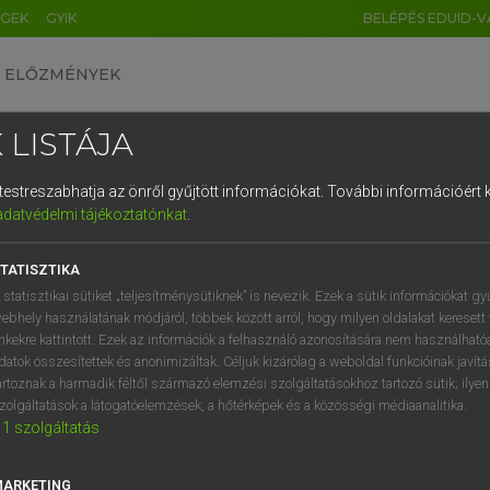
ÉGEK
GYIK
BELÉPÉS EDUID-V
ELŐZMÉNYEK
 LISTÁJA
és testreszabhatja az önről gyűjtött információkat.
További információért k
HU
DE
CN
FR
ES
IT
NL
RU
GR
adatvédelmi tájékoztatónkat
.
ARDT SÁNDOR, OLÁH TIBOR
1
2
3
4
5
6
7
8
9
cia−magyar nagyszótár
TATISZTIKA
q
w
e
r
t
z
u
i
 statisztikai sütiket „teljesítménysütiknek” is nevezik. Ezek a sütik információkat gy
ebhely használatának módjáról, többek között arról, hogy milyen oldalakat keresett 
a
s
d
f
g
h
j
k
l
é
inkekre kattintott. Ezek az információk a felhasználó azonosítására nem használható
datok összesítettek és anonimizáltak. Céljuk kizárólag a weboldal funkcióinak javít
í
y
x
c
v
b
n
m
,
.
artoznak a harmadik féltől származó elemzési szolgáltatásokhoz tartozó sütik; ilye
zolgáltatások a látogatóelemzések, a hőtérképek és a közösségi médiaanalitika.
VAN ELŐFIZETÉSED?
NINCS ELŐFIZETÉSED
1
szolgáltatás
előfizetésem a teljes szócikk
Nincs regisztrációm és előfiz
megtekintéséhez.
A szótár 2 órás, díjmente
MARKETING