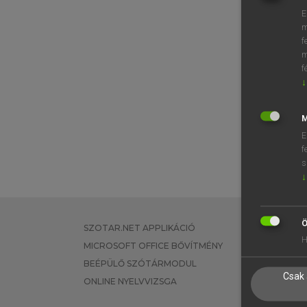
E
m
f
m
f
↓
M
E
f
s
↓
Ö
SZOTAR.NET APPLIKÁCIÓ
EGYÉNI FEL
H
MICROSOFT OFFICE BŐVÍTMÉNY
TANULÓKNA
BEÉPÜLŐ SZÓTÁRMODUL
OKTATÁSI I
Csak 
ONLINE NYELVVIZSGA
VÁLLALATI 