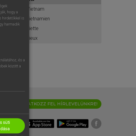
ához
ségek
Vietnam
ják, hogy a
vietnamien
 hirdetőkkel is
egy harmadik
viette
vieux
nálatához, és a
öbbek között a
IRATKOZZ FEL HÍRLEVELÜNKRE!
 süti
adása