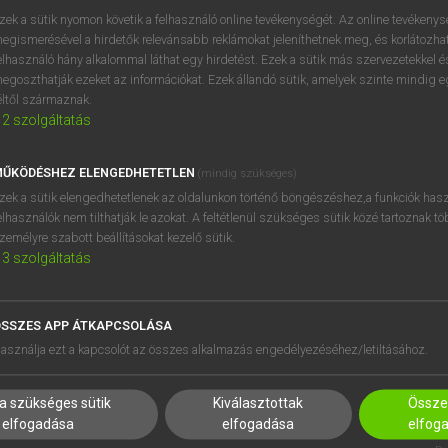
próbaverziójának elindítás
zek a sütik nyomon követik a felhasználó online tevékenységét. Az online tevékeny
BELÉPÉS
regisztrálok és
belépek
.
egismerésével a hirdetők relevánsabb reklámokat jeleníthetnek meg, és korlátozhat
elhasználó hány alkalommal láthat egy hirdetést. Ezek a sütik más szervezetekkel és
egoszthatják ezeket az információkat. Ezek állandó sütik, amelyek szinte mindig 
REGISZTRÁCIÓ
éltől származnak.
2
szolgáltatás
ŰKÖDÉSHEZ ELENGEDHETETLEN
(mindig szükséges)
zek a sütik elengedhetetlenek az oldalunkon történő böngészéshez,a funkciók hasz
elhasználók nem tilthatják le azokat. A feltétlenül szükséges sütik közé tartoznak t
zemélyre szabott beállításokat kezelő sütik.
3
szolgáltatás
SSZES APP ÁTKAPCSOLÁSA
HASZNÁLÓKNAK
SÚGÓ
asználja ezt a kapcsolót az összes alkalmazás engedélyezéséhez/letiltásához.
K
RÓLUNK
NTÉZMÉNYEKNEK
ELÉRHETŐSÉG
a szükséges sütik
Kiválasztottak
Összes
MEGOLDÁSOK
SÜTI BEÁLLÍTÁSOK
elfogadása
elfogadása
elfog