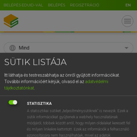
BELÉPÉS EDUID-VAL
BELÉPÉS
REGISZTRÁCIÓ
EN
menu
language
Mind
SÜTIK LISTÁJA
search
GR
Itt láthatja és testreszabhatja az önről gyűjtött információkat.
KERESÉS
További információért kérjük, olvasd el az
adatvédelmi
5
6
7
8
9
ö
ü
ó
tájékoztatónkat
.
r
t
z
u
i
o
p
ő
ú
Díjmentes angol szótár
STATISZTIKA
g
h
j
k
l
é
á
ű
Ω
A statisztikai sütiket „teljesítménysütiknek” is nevezik. Ezek a
fn
uranium
urán(ium)
sütik információkat gyűjtenek a webhely használatának
v
b
n
m
,
.
-
AltGr
módjáról, többek között arról, hogy milyen oldalakat keresett fel
és milyen linkekre kattintott. Ezek az információk a felhasználó
azonosítására nem használhatóak, mivel az adatok