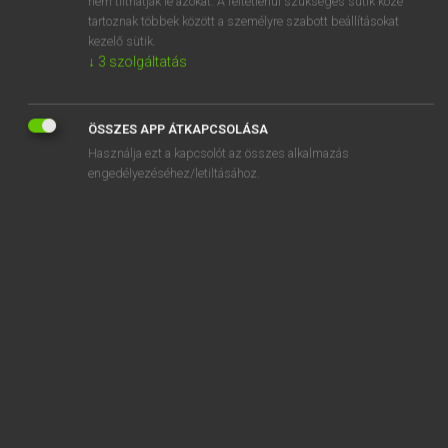
nem tilthatják le azokat. A feltétlenül szükséges sütik közé
tartoznak többek között a személyre szabott beállításokat
kezelő sütik.
SZOTAR.NET APPLIKÁCIÓ
↓
3
szolgáltatás
MICROSOFT OFFICE BŐVÍTMÉNY
BEÉPÜLŐ SZÓTÁRMODUL
ÖSSZES APP ÁTKAPCSOLÁSA
ONLINE NYELVVIZSGA
Használja ezt a kapcsolót az összes alkalmazás
engedélyezéséhez/letiltásához.
EGYÉNI FELHASZNÁLÓKNAK
TANULÓKNAK
OKTATÁSI INTÉZMÉNYEKNEK
VÁLLALATI MEGOLDÁSOK
SÚGÓ
RÓLUNK
ELÉRHETŐSÉG
SÜTI BEÁLLÍTÁSOK