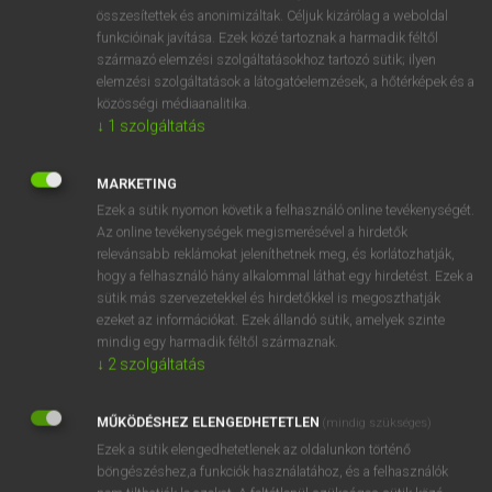
⚲ uranium
keresése szótárainkban
összesítettek és anonimizáltak. Céljuk kizárólag a weboldal
funkcióinak javítása. Ezek közé tartoznak a harmadik féltől
származó elemzési szolgáltatásokhoz tartozó sütik; ilyen
elemzési szolgáltatások a látogatóelemzések, a hőtérképek és a
közösségi médiaanalitika.
DÍJMENTES ANGOL SZÓTÁR
↓
1
szolgáltatás
uralkodónő
MARKETING
uralom
Ezek a sütik nyomon követik a felhasználó online tevékenységét.
uralomvágy
Az online tevékenységek megismerésével a hirdetők
relevánsabb reklámokat jeleníthetnek meg, és korlátozhatják,
urán
hogy a felhasználó hány alkalommal láthat egy hirdetést. Ezek a
uranium
sütik más szervezetekkel és hirdetőkkel is megoszthatják
ezeket az információkat. Ezek állandó sütik, amelyek szinte
urano-
mindig egy harmadik féltől származnak.
uranography
↓
2
szolgáltatás
Uranus
MŰKÖDÉSHEZ ELENGEDHETETLEN
(mindig szükséges)
uraság
Ezek a sütik elengedhetetlenek az oldalunkon történő
böngészéshez,a funkciók használatához, és a felhasználók