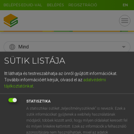
BELÉPÉS EDUID-VAL
BELÉPÉS
REGISZTRÁCIÓ
EN
menu
language
Mind
SÜTIK LISTÁJA
search
GR
Itt láthatja és testreszabhatja az önről gyűjtött információkat.
KERESÉS
További információért kérjük, olvasd el az
adatvédelmi
5
6
7
8
9
ö
ü
ó
tájékoztatónkat
.
r
t
z
u
i
o
p
ő
ú
Díjmentes angol szótár
STATISZTIKA
g
h
j
k
l
é
á
ű
Ω
A statisztikai sütiket „teljesítménysütiknek” is nevezik. Ezek a
fn
avarice
kapzsiság
sütik információkat gyűjtenek a webhely használatának
v
b
n
m
,
.
-
AltGr
módjáról, többek között arról, hogy milyen oldalakat keresett fel
és milyen linkekre kattintott. Ezek az információk a felhasználó
azonosítására nem használhatóak, mivel az adatok