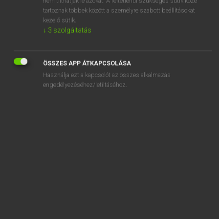
nem tilthatják le azokat. A feltétlenül szükséges sütik közé
tartoznak többek között a személyre szabott beállításokat
kezelő sütik.
SZOTAR.NET APPLIKÁCIÓ
↓
3
szolgáltatás
MICROSOFT OFFICE BŐVÍTMÉNY
BEÉPÜLŐ SZÓTÁRMODUL
ÖSSZES APP ÁTKAPCSOLÁSA
ONLINE NYELVVIZSGA
Használja ezt a kapcsolót az összes alkalmazás
engedélyezéséhez/letiltásához.
EGYÉNI FELHASZNÁLÓKNAK
TANULÓKNAK
OKTATÁSI INTÉZMÉNYEKNEK
VÁLLALATI MEGOLDÁSOK
SÚGÓ
RÓLUNK
ELÉRHETŐSÉG
SÜTI BEÁLLÍTÁSOK