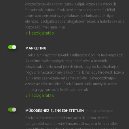
⚲ avarice
keresése szótárainkban
összesítettek és anonimizáltak. Céljuk kizárólag a weboldal
funkcióinak javítása. Ezek közé tartoznak a harmadik féltől
származó elemzési szolgáltatásokhoz tartozó sütik; ilyen
elemzési szolgáltatások a látogatóelemzések, a hőtérképek és a
közösségi médiaanalitika.
DÍJMENTES ANGOL SZÓTÁR
↓
1
szolgáltatás
avantgárd
MARKETING
avant-garde
Ezek a sütik nyomon követik a felhasználó online tevékenységét.
avanzsál
Az online tevékenységek megismerésével a hirdetők
relevánsabb reklámokat jeleníthetnek meg, és korlátozhatják,
avar
hogy a felhasználó hány alkalommal láthat egy hirdetést. Ezek a
avarice
sütik más szervezetekkel és hirdetőkkel is megoszthatják
ezeket az információkat. Ezek állandó sütik, amelyek szinte
avaricious
mindig egy harmadik féltől származnak.
avas
↓
2
szolgáltatás
avasodik
MŰKÖDÉSHEZ ELENGEDHETETLEN
(mindig szükséges)
avast
Ezek a sütik elengedhetetlenek az oldalunkon történő
böngészéshez,a funkciók használatához, és a felhasználók