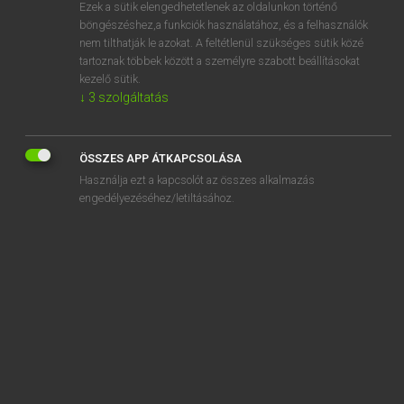
Ezek a sütik elengedhetetlenek az oldalunkon történő
böngészéshez,a funkciók használatához, és a felhasználók
nem tilthatják le azokat. A feltétlenül szükséges sütik közé
Lázár A. Péter, Varga György
tartoznak többek között a személyre szabott beállításokat
ANGOL−MAGYAR EGYETEMES NAGYSZÓTÁR
kezelő sütik.
↓
3
szolgáltatás
Kapcsolódó anyagok
unregulated
ÖSSZES APP ÁTKAPCSOLÁSA
unrehearsed
Használja ezt a kapcsolót az összes alkalmazás
unrelated
engedélyezéséhez/letiltásához.
unrelenting
unreliable
unrelieved
unremarkable
unremitting
unrepeatable