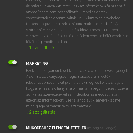
módjáról, többek között arról, hogy milyen oldalakat keresett fel
és milyen linkekre kattintott. Ezek az információk a felhasználó
VAN ELŐFIZETÉSED?
azonosítására nem használhatóak, mivel az adatok
összesítettek és anonimizáltak. Céljuk kizárólag a weboldal
Van előfizetésem a teljes szócikk megtekintéséhez.
funkcióinak javítása. Ezek közé tartoznak a harmadik féltől
származó elemzési szolgáltatásokhoz tartozó sütik; ilyen
BELÉPÉS
elemzési szolgáltatások a látogatóelemzések, a hőtérképek és a
közösségi médiaanalitika.
↓
1
szolgáltatás
MARKETING
Ezek a sütik nyomon követik a felhasználó online tevékenységét.
Az online tevékenységek megismerésével a hirdetők
NINCS ELŐFIZETÉSED?
relevánsabb reklámokat jeleníthetnek meg, és korlátozhatják,
Nincs regisztrációm és előfizetésem. A szótár 2 órás,
hogy a felhasználó hány alkalommal láthat egy hirdetést. Ezek a
díjmentes próbaverziójának elindításához regisztrálok és
sütik más szervezetekkel és hirdetőkkel is megoszthatják
belépek
.
ezeket az információkat. Ezek állandó sütik, amelyek szinte
mindig egy harmadik féltől származnak.
↓
2
szolgáltatás
REGISZTRÁCIÓ
MŰKÖDÉSHEZ ELENGEDHETETLEN
(mindig szükséges)