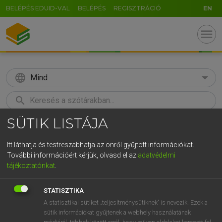
BELÉPÉS EDUID-VAL
BELÉPÉS
REGISZTRÁCIÓ
EN
menu
language
Mind
search
SÜTIK LISTÁJA
GR
KERESÉS
5
6
7
8
9
ö
ü
ó
Itt láthatja és testreszabhatja az önről gyűjtött információkat.
További információért kérjük, olvasd el az
adatvédelmi
r
t
z
u
i
o
p
ő
ú
LÁZÁR A. PÉTER, VARGA GYÖRGY
tájékoztatónkat
.
Angol−magyar egyetemes nagyszótár
g
h
j
k
l
é
á
ű
Ω
STATISZTIKA
v
b
n
m
,
.
-
AltGr
A statisztikai sütiket „teljesítménysütiknek” is nevezik. Ezek a
sütik információkat gyűjtenek a webhely használatának