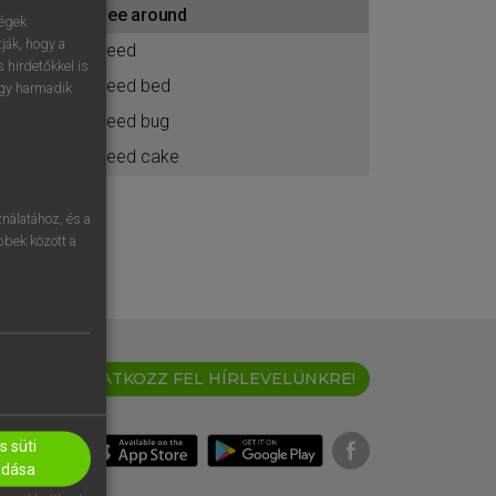
see around
ához
ségek
ják, hogy a
seed
 hirdetőkkel is
seed bed
egy harmadik
seed bug
seed cake
nálatához, és a
öbbek között a
IRATKOZZ FEL HÍRLEVELÜNKRE!
 süti
adása