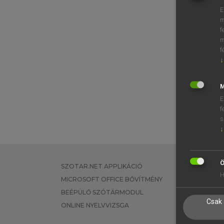
E
m
f
m
f
↓
M
E
f
s
↓
Ö
SZOTAR.NET APPLIKÁCIÓ
EGYÉNI FEL
H
MICROSOFT OFFICE BŐVÍTMÉNY
TANULÓKNA
BEÉPÜLŐ SZÓTÁRMODUL
OKTATÁSI I
Csak 
ONLINE NYELVVIZSGA
VÁLLALATI 