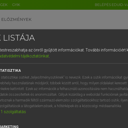
ÉGEK
GYIK
BELÉPÉS EDUID-V
ELŐZMÉNYEK
 LISTÁJA
és testreszabhatja az önről gyűjtött információkat.
További információért k
HU
DE
CN
FR
ES
IT
NL
RU
GR
adatvédelmi tájékoztatónkat
.
 A. PÉTER, VARGA GYÖRGY
1
2
3
4
5
6
7
8
9
ol−magyar egyetemes nagyszótár
TATISZTIKA
q
w
e
r
t
z
u
i
 statisztikai sütiket „teljesítménysütiknek” is nevezik. Ezek a sütik információkat gy
ebhely használatának módjáról, többek között arról, hogy milyen oldalakat keresett 
a
s
d
f
g
h
j
k
l
é
inkekre kattintott. Ezek az információk a felhasználó azonosítására nem használható
datok összesítettek és anonimizáltak. Céljuk kizárólag a weboldal funkcióinak javít
í
y
x
c
v
b
n
m
,
.
artoznak a harmadik féltől származó elemzési szolgáltatásokhoz tartozó sütik; ilye
zolgáltatások a látogatóelemzések, a hőtérképek és a közösségi médiaanalitika.
VAN ELŐFIZETÉSED?
NINCS ELŐFIZETÉSED
1
szolgáltatás
előfizetésem a teljes szócikk
Nincs regisztrációm és előfiz
megtekintéséhez.
A szótár 2 órás, díjmente
MARKETING