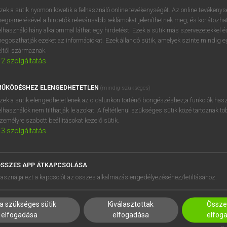
próbaverziójának elindítás
zek a sütik nyomon követik a felhasználó online tevékenységét. Az online tevékeny
BELÉPÉS
regisztrálok és
belépek
.
egismerésével a hirdetők relevánsabb reklámokat jeleníthetnek meg, és korlátozhat
elhasználó hány alkalommal láthat egy hirdetést. Ezek a sütik más szervezetekkel és
egoszthatják ezeket az információkat. Ezek állandó sütik, amelyek szinte mindig 
REGISZTRÁCIÓ
éltől származnak.
2
szolgáltatás
ŰKÖDÉSHEZ ELENGEDHETETLEN
(mindig szükséges)
zek a sütik elengedhetetlenek az oldalunkon történő böngészéshez,a funkciók hasz
elhasználók nem tilthatják le azokat. A feltétlenül szükséges sütik közé tartoznak t
zemélyre szabott beállításokat kezelő sütik.
3
szolgáltatás
SSZES APP ÁTKAPCSOLÁSA
HASZNÁLÓKNAK
SÚGÓ
asználja ezt a kapcsolót az összes alkalmazás engedélyezéséhez/letiltásához.
K
RÓLUNK
NTÉZMÉNYEKNEK
ELÉRHETŐSÉG
a szükséges sütik
Kiválasztottak
Összes
MEGOLDÁSOK
SÜTI BEÁLLÍTÁSOK
elfogadása
elfogadása
elfog