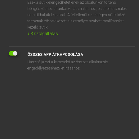
Ezek a sütik elengedhetetlenek az oldalunkon történő
böngészéshez,a funkciók használatához, és a felhasználók
nem tilthatják le azokat. A feltétlenül szükséges sütik közé
Lázár A. Péter, Varga György
tartoznak többek között a személyre szabott beállításokat
ANGOL−MAGYAR EGYETEMES NAGYSZÓTÁR
kezelő sütik.
↓
3
szolgáltatás
Kapcsolódó anyagok
high-stepper
ÖSSZES APP ÁTKAPCSOLÁSA
high-sticking
Használja ezt a kapcsolót az összes alkalmazás
high street
engedélyezéséhez/letiltásához.
high-strung
high table
hightail
high tea
high tech
high-tech