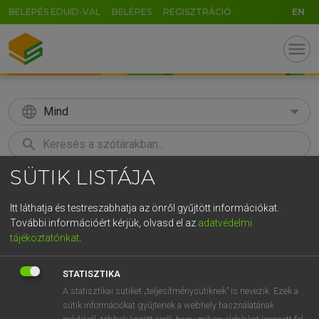
BELÉPÉS EDUID-VAL
BELÉPÉS
REGISZTRÁCIÓ
EN
menu
language
Mind
search
SÜTIK LISTÁJA
GR
KERESÉS
5
6
7
8
9
ö
ü
ó
Itt láthatja és testreszabhatja az önről gyűjtött információkat.
További információért kérjük, olvasd el az
adatvédelmi
r
t
z
u
i
o
p
ő
ú
LÁZÁR A. PÉTER, VARGA GYÖRGY
tájékoztatónkat
.
Angol−magyar egyetemes nagyszótár
g
h
j
k
l
é
á
ű
Ω
STATISZTIKA
v
b
n
m
,
.
-
AltGr
A statisztikai sütiket „teljesítménysütiknek” is nevezik. Ezek a
sütik információkat gyűjtenek a webhely használatának