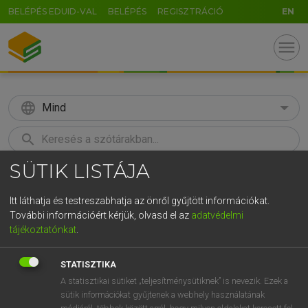
BELÉPÉS EDUID-VAL
BELÉPÉS
REGISZTRÁCIÓ
EN
menu
language
Mind
search
SÜTIK LISTÁJA
U
GR
KERESÉS
5
6
7
8
9
ö
ü
ó
Itt láthatja és testreszabhatja az önről gyűjtött információkat.
További információért kérjük, olvasd el az
adatvédelmi
r
t
z
u
i
o
p
ő
ú
MAGAY TAMÁS ET AL.
tájékoztatónkat
.
Angol−magyar műszaki szótár
g
h
j
k
l
é
á
ű
Ω
STATISZTIKA
v
b
n
m
,
.
-
AltGr
A statisztikai sütiket „teljesítménysütiknek” is nevezik. Ezek a
sütik információkat gyűjtenek a webhely használatának