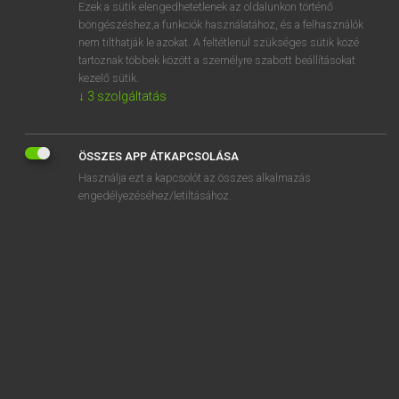
Ezek a sütik elengedhetetlenek az oldalunkon történő
böngészéshez,a funkciók használatához, és a felhasználók
nem tilthatják le azokat. A feltétlenül szükséges sütik közé
Magay Tamás et al.
tartoznak többek között a személyre szabott beállításokat
ANGOL−MAGYAR MŰSZAKI SZÓTÁR
kezelő sütik.
↓
3
szolgáltatás
Kapcsolódó anyagok
inner span
ÖSSZES APP ÁTKAPCSOLÁSA
inner stair
Használja ezt a kapcsolót az összes alkalmazás
inner steering column
engedélyezéséhez/letiltásához.
inner subroutine
inner tube
inner width
inner work function
innings
innocuous