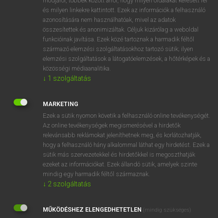
módjáról, többek között arról, hogy milyen oldalakat keresett fel
és milyen linkekre kattintott. Ezek az információk a felhasználó
VAN ELŐFIZETÉSED?
azonosítására nem használhatóak, mivel az adatok
összesítettek és anonimizáltak. Céljuk kizárólag a weboldal
Van előfizetésem a teljes szócikk megtekintéséhez.
funkcióinak javítása. Ezek közé tartoznak a harmadik féltől
származó elemzési szolgáltatásokhoz tartozó sütik; ilyen
BELÉPÉS
elemzési szolgáltatások a látogatóelemzések, a hőtérképek és a
közösségi médiaanalitika.
↓
1
szolgáltatás
MARKETING
Ezek a sütik nyomon követik a felhasználó online tevékenységét.
Az online tevékenységek megismerésével a hirdetők
NINCS ELŐFIZETÉSED?
relevánsabb reklámokat jeleníthetnek meg, és korlátozhatják,
Nincs regisztrációm és előfizetésem. A szótár 2 órás,
hogy a felhasználó hány alkalommal láthat egy hirdetést. Ezek a
díjmentes próbaverziójának elindításához regisztrálok és
sütik más szervezetekkel és hirdetőkkel is megoszthatják
belépek
.
ezeket az információkat. Ezek állandó sütik, amelyek szinte
mindig egy harmadik féltől származnak.
↓
2
szolgáltatás
REGISZTRÁCIÓ
MŰKÖDÉSHEZ ELENGEDHETETLEN
(mindig szükséges)