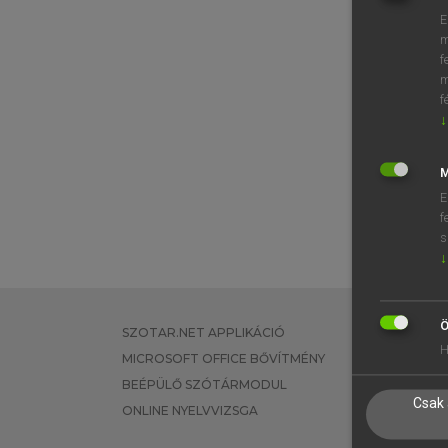
E
m
f
m
f
↓
M
E
f
s
↓
Ö
SZOTAR.NET APPLIKÁCIÓ
EGYÉNI FEL
H
MICROSOFT OFFICE BŐVÍTMÉNY
TANULÓKNA
BEÉPÜLŐ SZÓTÁRMODUL
OKTATÁSI I
Csak 
ONLINE NYELVVIZSGA
VÁLLALATI 