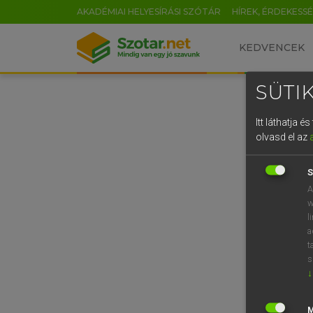
AKADÉMIAI HELYESÍRÁSI SZÓTÁR
HÍREK, ÉRDEKESS
KEDVENCEK
SÜTIK
Itt láthatja 
olvasd el az
S
A
w
l
a
t
s
↓