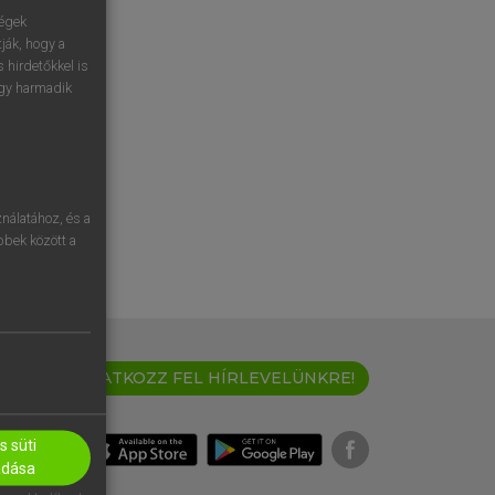
ségek
ják, hogy a
 hirdetőkkel is
egy harmadik
nálatához, és a
öbbek között a
IRATKOZZ FEL HÍRLEVELÜNKRE!
 süti
adása