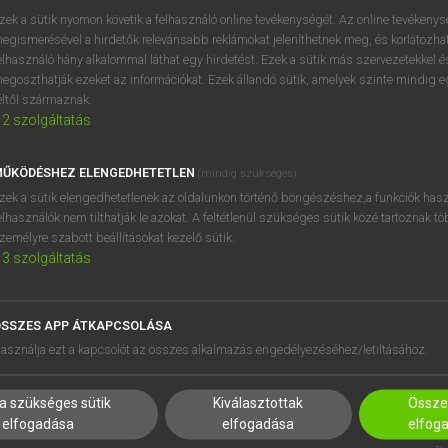
zek a sütik nyomon követik a felhasználó online tevékenységét. Az online tevékeny
egismerésével a hirdetők relevánsabb reklámokat jeleníthetnek meg, és korlátozhat
elhasználó hány alkalommal láthat egy hirdetést. Ezek a sütik más szervezetekkel és
OOOOPS!
egoszthatják ezeket az információkat. Ezek állandó sütik, amelyek szinte mindig 
éltől származnak.
2
szolgáltatás
Úgy látszik, a keresett oldal nem található!
ŰKÖDÉSHEZ ELENGEDHETETLEN
(mindig szükséges)
zek a sütik elengedhetetlenek az oldalunkon történő böngészéshez,a funkciók hasz
elhasználók nem tilthatják le azokat. A feltétlenül szükséges sütik közé tartoznak t
zemélyre szabott beállításokat kezelő sütik.
3
szolgáltatás
SSZES APP ÁTKAPCSOLÁSA
HASZNÁLÓKNAK
SÚGÓ
asználja ezt a kapcsolót az összes alkalmazás engedélyezéséhez/letiltásához.
K
RÓLUNK
NTÉZMÉNYEKNEK
ELÉRHETŐSÉG
a szükséges sütik
Kiválasztottak
Összes
MEGOLDÁSOK
SÜTI BEÁLLÍTÁSOK
elfogadása
elfogadása
elfog