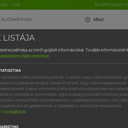
ÉGEK
GYIK
BELÉPÉS EDUID-V
language
Mind
ELŐZMÉNYEK
EN
HU
DE
CN
FR
ES
IT
NL
RU
 LISTÁJA
0
1
2
3
4
és testreszabhatja az önről gyűjtött információkat.
További információért k
q
w
e
adatvédelmi tájékoztatónkat
.
a
s
d
f
TATISZTIKA
í
y
x
c
 statisztikai sütiket „teljesítménysütiknek” is nevezik. Ezek a sütik információkat gy
ebhely használatának módjáról, többek között arról, hogy milyen oldalakat keresett 
inkekre kattintott. Ezek az információk a felhasználó azonosítására nem használható
datok összesítettek és anonimizáltak. Céljuk kizárólag a weboldal funkcióinak javít
artoznak a harmadik féltől származó elemzési szolgáltatásokhoz tartozó sütik; ilye
zolgáltatások a látogatóelemzések, a hőtérképek és a közösségi médiaanalitika.
1
szolgáltatás
MARKETING