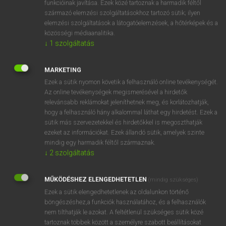
funkcióinak javítása. Ezek közé tartoznak a harmadik féltől
származó elemzési szolgáltatásokhoz tartozó sütik; ilyen
elemzési szolgáltatások a látogatóelemzések, a hőtérképek és a
OOOOPS!
közösségi médiaanalitika.
↓
1
szolgáltatás
Úgy látszik, a keresett oldal nem található!
MARKETING
Ezek a sütik nyomon követik a felhasználó online tevékenységét.
Az online tevékenységek megismerésével a hirdetők
relevánsabb reklámokat jeleníthetnek meg, és korlátozhatják,
hogy a felhasználó hány alkalommal láthat egy hirdetést. Ezek a
SZOTAR.NET APPLIKÁCIÓ
sütik más szervezetekkel és hirdetőkkel is megoszthatják
MICROSOFT OFFICE BŐVÍTMÉNY
ezeket az információkat. Ezek állandó sütik, amelyek szinte
BEÉPÜLŐ SZÓTÁRMODUL
mindig egy harmadik féltől származnak.
ONLINE NYELVVIZSGA
↓
2
szolgáltatás
MŰKÖDÉSHEZ ELENGEDHETETLEN
(mindig szükséges)
EGYÉNI FELHASZNÁLÓKNAK
Ezek a sütik elengedhetetlenek az oldalunkon történő
TANULÓKNAK
böngészéshez,a funkciók használatához, és a felhasználók
OKTATÁSI INTÉZMÉNYEKNEK
nem tilthatják le azokat. A feltétlenül szükséges sütik közé
VÁLLALATI MEGOLDÁSOK
tartoznak többek között a személyre szabott beállításokat