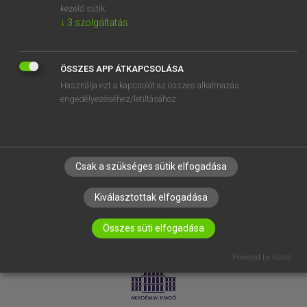
kezelő sütik.
↓
3
szolgáltatás
SÚGÓ
RÓLUNK
ELÉRHETŐSÉG
ÖSSZES APP ÁTKAPCSOLÁSA
Használja ezt a kapcsolót az összes alkalmazás
SÜTI BEÁLLÍTÁSOK
engedélyezéséhez/letiltásához.
IRATKOZZ FEL HÍRLEVELÜNKRE!
Csak a szükséges sütik elfogadása
Kiválasztottak elfogadása
Összes süti elfogadása
LICENCSZERZŐDÉS
ADATVÉDELEM
Powered by Klaro!