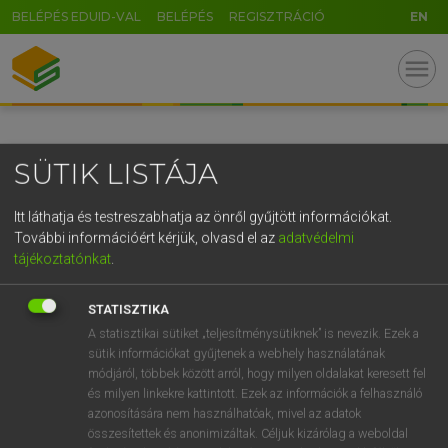
BELÉPÉS EDUID-VAL
BELÉPÉS
REGISZTRÁCIÓ
EN
GR
menu
5
6
7
8
9
ö
ü
ó
r
t
z
u
i
o
p
ő
ú
SÜTIK LISTÁJA
g
h
j
k
l
é
á
ű
Ω
v
b
n
m
,
.
-
AltGr
Itt láthatja és testreszabhatja az önről gyűjtött információkat.
További információért kérjük, olvasd el az
adatvédelmi
tájékoztatónkat
.
STATISZTIKA
A statisztikai sütiket „teljesítménysütiknek” is nevezik. Ezek a
sütik információkat gyűjtenek a webhely használatának
módjáról, többek között arról, hogy milyen oldalakat keresett fel
és milyen linkekre kattintott. Ezek az információk a felhasználó
azonosítására nem használhatóak, mivel az adatok
összesítettek és anonimizáltak. Céljuk kizárólag a weboldal