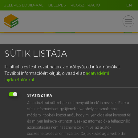
BELÉPÉS EDUID-VAL
BELÉPÉS
REGISZTRÁCIÓ
EN
GR
menu
5
6
7
8
9
ö
ü
ó
r
t
z
u
i
o
p
ő
ú
SÜTIK LISTÁJA
g
h
j
k
l
é
á
ű
Ω
v
b
n
m
,
.
-
AltGr
Itt láthatja és testreszabhatja az önről gyűjtött információkat.
További információért kérjük, olvasd el az
adatvédelmi
tájékoztatónkat
.
STATISZTIKA
A statisztikai sütiket „teljesítménysütiknek” is nevezik. Ezek a
sütik információkat gyűjtenek a webhely használatának
módjáról, többek között arról, hogy milyen oldalakat keresett fel
és milyen linkekre kattintott. Ezek az információk a felhasználó
azonosítására nem használhatóak, mivel az adatok
összesítettek és anonimizáltak. Céljuk kizárólag a weboldal