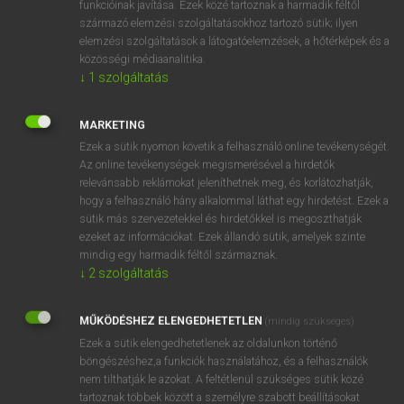
funkcióinak javítása. Ezek közé tartoznak a harmadik féltől
származó elemzési szolgáltatásokhoz tartozó sütik; ilyen
elemzési szolgáltatások a látogatóelemzések, a hőtérképek és a
OOOOPS!
közösségi médiaanalitika.
↓
1
szolgáltatás
Úgy látszik, a keresett oldal nem található!
MARKETING
Ezek a sütik nyomon követik a felhasználó online tevékenységét.
Az online tevékenységek megismerésével a hirdetők
relevánsabb reklámokat jeleníthetnek meg, és korlátozhatják,
hogy a felhasználó hány alkalommal láthat egy hirdetést. Ezek a
SZOTAR.NET APPLIKÁCIÓ
sütik más szervezetekkel és hirdetőkkel is megoszthatják
MICROSOFT OFFICE BŐVÍTMÉNY
ezeket az információkat. Ezek állandó sütik, amelyek szinte
BEÉPÜLŐ SZÓTÁRMODUL
mindig egy harmadik féltől származnak.
ONLINE NYELVVIZSGA
↓
2
szolgáltatás
MŰKÖDÉSHEZ ELENGEDHETETLEN
(mindig szükséges)
EGYÉNI FELHASZNÁLÓKNAK
Ezek a sütik elengedhetetlenek az oldalunkon történő
TANULÓKNAK
böngészéshez,a funkciók használatához, és a felhasználók
OKTATÁSI INTÉZMÉNYEKNEK
nem tilthatják le azokat. A feltétlenül szükséges sütik közé
VÁLLALATI MEGOLDÁSOK
tartoznak többek között a személyre szabott beállításokat