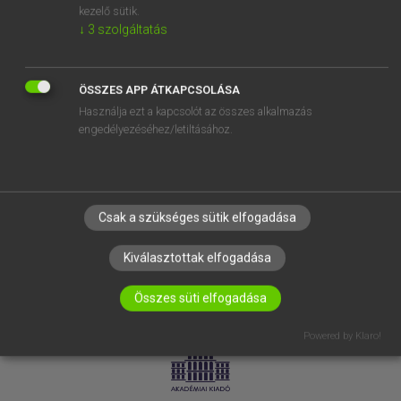
kezelő sütik.
↓
3
szolgáltatás
SÚGÓ
RÓLUNK
ELÉRHETŐSÉG
ÖSSZES APP ÁTKAPCSOLÁSA
Használja ezt a kapcsolót az összes alkalmazás
SÜTI BEÁLLÍTÁSOK
engedélyezéséhez/letiltásához.
IRATKOZZ FEL HÍRLEVELÜNKRE!
Csak a szükséges sütik elfogadása
Kiválasztottak elfogadása
Összes süti elfogadása
LICENCSZERZŐDÉS
ADATVÉDELEM
Powered by Klaro!