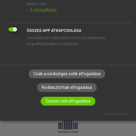
kezelő sütik.
↓
3
szolgáltatás
SÚGÓ
RÓLUNK
ELÉRHETŐSÉG
ÖSSZES APP ÁTKAPCSOLÁSA
Használja ezt a kapcsolót az összes alkalmazás
SÜTI BEÁLLÍTÁSOK
engedélyezéséhez/letiltásához.
IRATKOZZ FEL HÍRLEVELÜNKRE!
Csak a szükséges sütik elfogadása
Kiválasztottak elfogadása
Összes süti elfogadása
LICENCSZERZŐDÉS
ADATVÉDELEM
Powered by Klaro!