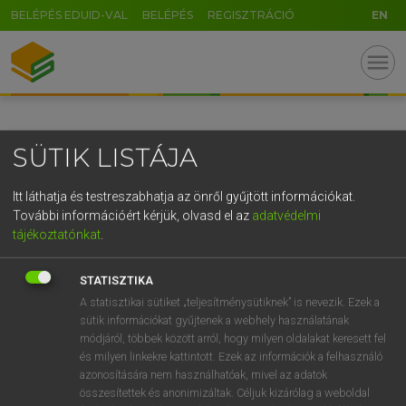
BELÉPÉS EDUID-VAL
BELÉPÉS
REGISZTRÁCIÓ
EN
GR
menu
5
6
7
8
9
ö
ü
ó
r
t
z
u
i
o
p
ő
ú
SÜTIK LISTÁJA
g
h
j
k
l
é
á
ű
Ω
v
b
n
m
,
.
-
AltGr
Itt láthatja és testreszabhatja az önről gyűjtött információkat.
További információért kérjük, olvasd el az
adatvédelmi
tájékoztatónkat
.
STATISZTIKA
A statisztikai sütiket „teljesítménysütiknek” is nevezik. Ezek a
sütik információkat gyűjtenek a webhely használatának
módjáról, többek között arról, hogy milyen oldalakat keresett fel
és milyen linkekre kattintott. Ezek az információk a felhasználó
azonosítására nem használhatóak, mivel az adatok
összesítettek és anonimizáltak. Céljuk kizárólag a weboldal