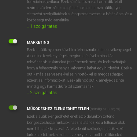
funkcióinak javítása. Ezek közé tartoznak a harmadik féltől
származó elemzési szolgáltatásokhoz tartozó sütik; ilyen
elemzési szolgáltatások a látogatóelemzések, a hőtérképek és a
OOOOPS!
közösségi médiaanalitika.
↓
1
szolgáltatás
Úgy látszik, a keresett oldal nem található!
MARKETING
Ezek a sütik nyomon követik a felhasználó online tevékenységét.
Az online tevékenységek megismerésével a hirdetők
relevánsabb reklámokat jeleníthetnek meg, és korlátozhatják,
hogy a felhasználó hány alkalommal láthat egy hirdetést. Ezek a
SZOTAR.NET APPLIKÁCIÓ
sütik más szervezetekkel és hirdetőkkel is megoszthatják
MICROSOFT OFFICE BŐVÍTMÉNY
ezeket az információkat. Ezek állandó sütik, amelyek szinte
BEÉPÜLŐ SZÓTÁRMODUL
mindig egy harmadik féltől származnak.
ONLINE NYELVVIZSGA
↓
2
szolgáltatás
MŰKÖDÉSHEZ ELENGEDHETETLEN
(mindig szükséges)
EGYÉNI FELHASZNÁLÓKNAK
Ezek a sütik elengedhetetlenek az oldalunkon történő
TANULÓKNAK
böngészéshez,a funkciók használatához, és a felhasználók
OKTATÁSI INTÉZMÉNYEKNEK
nem tilthatják le azokat. A feltétlenül szükséges sütik közé
VÁLLALATI MEGOLDÁSOK
tartoznak többek között a személyre szabott beállításokat