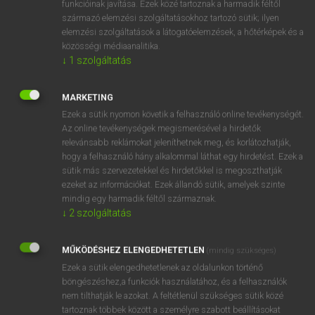
funkcióinak javítása. Ezek közé tartoznak a harmadik féltől
származó elemzési szolgáltatásokhoz tartozó sütik; ilyen
elemzési szolgáltatások a látogatóelemzések, a hőtérképek és a
OOOOPS!
közösségi médiaanalitika.
↓
1
szolgáltatás
Úgy látszik, a keresett oldal nem található!
MARKETING
Ezek a sütik nyomon követik a felhasználó online tevékenységét.
Az online tevékenységek megismerésével a hirdetők
relevánsabb reklámokat jeleníthetnek meg, és korlátozhatják,
hogy a felhasználó hány alkalommal láthat egy hirdetést. Ezek a
SZOTAR.NET APPLIKÁCIÓ
sütik más szervezetekkel és hirdetőkkel is megoszthatják
MICROSOFT OFFICE BŐVÍTMÉNY
ezeket az információkat. Ezek állandó sütik, amelyek szinte
BEÉPÜLŐ SZÓTÁRMODUL
mindig egy harmadik féltől származnak.
ONLINE NYELVVIZSGA
↓
2
szolgáltatás
MŰKÖDÉSHEZ ELENGEDHETETLEN
(mindig szükséges)
EGYÉNI FELHASZNÁLÓKNAK
Ezek a sütik elengedhetetlenek az oldalunkon történő
TANULÓKNAK
böngészéshez,a funkciók használatához, és a felhasználók
OKTATÁSI INTÉZMÉNYEKNEK
nem tilthatják le azokat. A feltétlenül szükséges sütik közé
VÁLLALATI MEGOLDÁSOK
tartoznak többek között a személyre szabott beállításokat