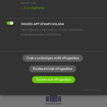
kezelő sütik.
↓
3
szolgáltatás
SÚGÓ
RÓLUNK
ELÉRHETŐSÉG
ÖSSZES APP ÁTKAPCSOLÁSA
Használja ezt a kapcsolót az összes alkalmazás
SÜTI BEÁLLÍTÁSOK
engedélyezéséhez/letiltásához.
IRATKOZZ FEL HÍRLEVELÜNKRE!
Csak a szükséges sütik elfogadása
Kiválasztottak elfogadása
Összes süti elfogadása
LICENCSZERZŐDÉS
ADATVÉDELEM
Powered by Klaro!