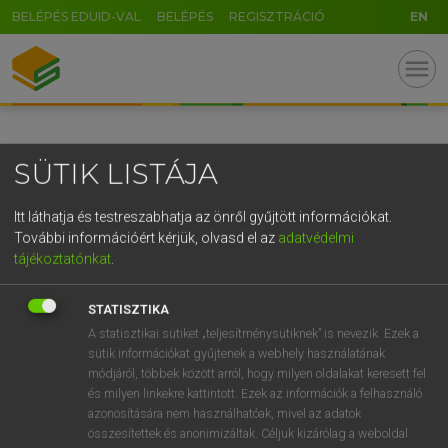
BELÉPÉS EDUID-VAL
BELÉPÉS
REGISZTRÁCIÓ
EN
GR
menu
5
6
7
8
9
ö
ü
ó
r
t
z
u
i
o
p
ő
ú
SÜTIK LISTÁJA
g
h
j
k
l
é
á
ű
Ω
v
b
n
m
,
.
-
AltGr
Itt láthatja és testreszabhatja az önről gyűjtött információkat.
További információért kérjük, olvasd el az
adatvédelmi
tájékoztatónkat
.
STATISZTIKA
A statisztikai sütiket „teljesítménysütiknek” is nevezik. Ezek a
sütik információkat gyűjtenek a webhely használatának
módjáról, többek között arról, hogy milyen oldalakat keresett fel
és milyen linkekre kattintott. Ezek az információk a felhasználó
azonosítására nem használhatóak, mivel az adatok
összesítettek és anonimizáltak. Céljuk kizárólag a weboldal