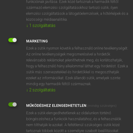
funkcióinak javítása. Ezek közé tartoznak a harmadik féltől
származó elemzési szolgáltatásokhoz tartozó sütik; ilyen
elemzési szolgáltatások a látogatóelemzések, a hőtérképek és a
OOOOPS!
közösségi médiaanalitika.
↓
1
szolgáltatás
Úgy látszik, a keresett oldal nem található!
MARKETING
Ezek a sütik nyomon követik a felhasználó online tevékenységét.
Az online tevékenységek megismerésével a hirdetők
relevánsabb reklámokat jeleníthetnek meg, és korlátozhatják,
hogy a felhasználó hány alkalommal láthat egy hirdetést. Ezek a
SZOTAR.NET APPLIKÁCIÓ
sütik más szervezetekkel és hirdetőkkel is megoszthatják
MICROSOFT OFFICE BŐVÍTMÉNY
ezeket az információkat. Ezek állandó sütik, amelyek szinte
BEÉPÜLŐ SZÓTÁRMODUL
mindig egy harmadik féltől származnak.
ONLINE NYELVVIZSGA
↓
2
szolgáltatás
MŰKÖDÉSHEZ ELENGEDHETETLEN
(mindig szükséges)
EGYÉNI FELHASZNÁLÓKNAK
Ezek a sütik elengedhetetlenek az oldalunkon történő
TANULÓKNAK
böngészéshez,a funkciók használatához, és a felhasználók
OKTATÁSI INTÉZMÉNYEKNEK
nem tilthatják le azokat. A feltétlenül szükséges sütik közé
VÁLLALATI MEGOLDÁSOK
tartoznak többek között a személyre szabott beállításokat