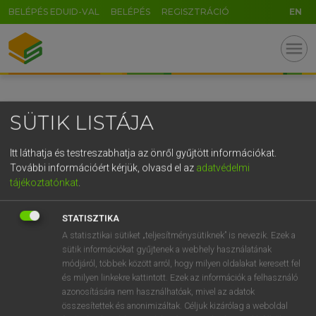
BELÉPÉS EDUID-VAL
BELÉPÉS
REGISZTRÁCIÓ
EN
GR
menu
5
6
7
8
9
ö
ü
ó
r
t
z
u
i
o
p
ő
ú
SÜTIK LISTÁJA
g
h
j
k
l
é
á
ű
Ω
v
b
n
m
,
.
-
AltGr
Itt láthatja és testreszabhatja az önről gyűjtött információkat.
További információért kérjük, olvasd el az
adatvédelmi
tájékoztatónkat
.
STATISZTIKA
A statisztikai sütiket „teljesítménysütiknek” is nevezik. Ezek a
sütik információkat gyűjtenek a webhely használatának
módjáról, többek között arról, hogy milyen oldalakat keresett fel
és milyen linkekre kattintott. Ezek az információk a felhasználó
azonosítására nem használhatóak, mivel az adatok
összesítettek és anonimizáltak. Céljuk kizárólag a weboldal