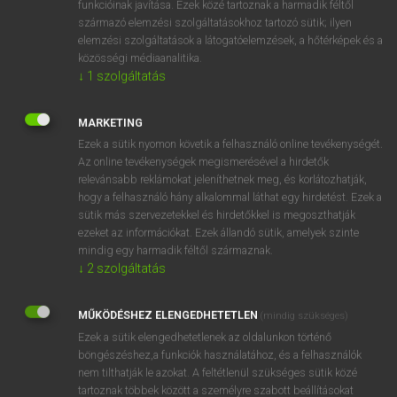
funkcióinak javítása. Ezek közé tartoznak a harmadik féltől
származó elemzési szolgáltatásokhoz tartozó sütik; ilyen
elemzési szolgáltatások a látogatóelemzések, a hőtérképek és a
OOOOPS!
közösségi médiaanalitika.
↓
1
szolgáltatás
Úgy látszik, a keresett oldal nem található!
MARKETING
Ezek a sütik nyomon követik a felhasználó online tevékenységét.
Az online tevékenységek megismerésével a hirdetők
relevánsabb reklámokat jeleníthetnek meg, és korlátozhatják,
hogy a felhasználó hány alkalommal láthat egy hirdetést. Ezek a
SZOTAR.NET APPLIKÁCIÓ
sütik más szervezetekkel és hirdetőkkel is megoszthatják
MICROSOFT OFFICE BŐVÍTMÉNY
ezeket az információkat. Ezek állandó sütik, amelyek szinte
BEÉPÜLŐ SZÓTÁRMODUL
mindig egy harmadik féltől származnak.
ONLINE NYELVVIZSGA
↓
2
szolgáltatás
MŰKÖDÉSHEZ ELENGEDHETETLEN
(mindig szükséges)
EGYÉNI FELHASZNÁLÓKNAK
Ezek a sütik elengedhetetlenek az oldalunkon történő
TANULÓKNAK
böngészéshez,a funkciók használatához, és a felhasználók
OKTATÁSI INTÉZMÉNYEKNEK
nem tilthatják le azokat. A feltétlenül szükséges sütik közé
VÁLLALATI MEGOLDÁSOK
tartoznak többek között a személyre szabott beállításokat