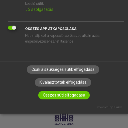
kezelő sütik.
↓
3
szolgáltatás
SÚGÓ
RÓLUNK
ELÉRHETŐSÉG
ÖSSZES APP ÁTKAPCSOLÁSA
Használja ezt a kapcsolót az összes alkalmazás
SÜTI BEÁLLÍTÁSOK
engedélyezéséhez/letiltásához.
IRATKOZZ FEL HÍRLEVELÜNKRE!
Csak a szükséges sütik elfogadása
Kiválasztottak elfogadása
Összes süti elfogadása
LICENCSZERZŐDÉS
ADATVÉDELEM
Powered by Klaro!