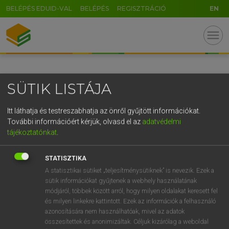
BELÉPÉS EDUID-VAL
BELÉPÉS
REGISZTRÁCIÓ
EN
GR
menu
5
6
7
8
9
ö
ü
ó
r
t
z
u
i
o
p
ő
ú
SÜTIK LISTÁJA
g
h
j
k
l
é
á
ű
Ω
v
b
n
m
,
.
-
AltGr
Itt láthatja és testreszabhatja az önről gyűjtött információkat.
További információért kérjük, olvasd el az
adatvédelmi
tájékoztatónkat
.
STATISZTIKA
A statisztikai sütiket „teljesítménysütiknek” is nevezik. Ezek a
sütik információkat gyűjtenek a webhely használatának
módjáról, többek között arról, hogy milyen oldalakat keresett fel
és milyen linkekre kattintott. Ezek az információk a felhasználó
azonosítására nem használhatóak, mivel az adatok
összesítettek és anonimizáltak. Céljuk kizárólag a weboldal