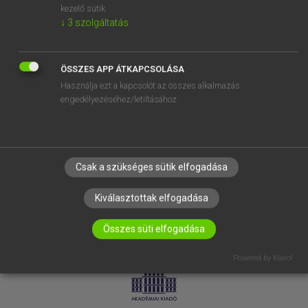
kezelő sütik.
↓
3
szolgáltatás
SÚGÓ
RÓLUNK
ELÉRHETŐSÉG
ÖSSZES APP ÁTKAPCSOLÁSA
Használja ezt a kapcsolót az összes alkalmazás
SÜTI BEÁLLÍTÁSOK
engedélyezéséhez/letiltásához.
IRATKOZZ FEL HÍRLEVELÜNKRE!
Csak a szükséges sütik elfogadása
Kiválasztottak elfogadása
Összes süti elfogadása
LICENCSZERZŐDÉS
ADATVÉDELEM
Powered by Klaro!