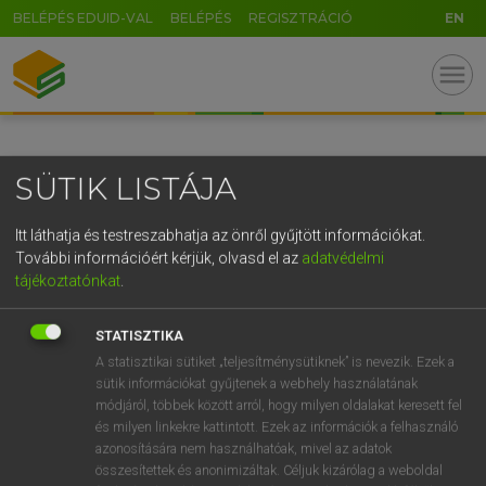
BELÉPÉS EDUID-VAL
BELÉPÉS
REGISZTRÁCIÓ
EN
GR
menu
5
6
7
8
9
ö
ü
ó
r
t
z
u
i
o
p
ő
ú
SÜTIK LISTÁJA
g
h
j
k
l
é
á
ű
Ω
v
b
n
m
,
.
-
AltGr
Itt láthatja és testreszabhatja az önről gyűjtött információkat.
További információért kérjük, olvasd el az
adatvédelmi
tájékoztatónkat
.
STATISZTIKA
A statisztikai sütiket „teljesítménysütiknek” is nevezik. Ezek a
sütik információkat gyűjtenek a webhely használatának
módjáról, többek között arról, hogy milyen oldalakat keresett fel
és milyen linkekre kattintott. Ezek az információk a felhasználó
azonosítására nem használhatóak, mivel az adatok
összesítettek és anonimizáltak. Céljuk kizárólag a weboldal