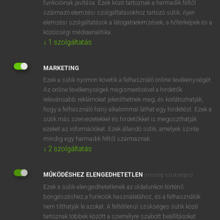
funkcióinak javítása. Ezek közé tartoznak a harmadik féltől
származó elemzési szolgáltatásokhoz tartozó sütik; ilyen
elemzési szolgáltatások a látogatóelemzések, a hőtérképek és a
OOOOPS!
közösségi médiaanalitika.
↓
1
szolgáltatás
Úgy látszik, a keresett oldal nem található!
MARKETING
Ezek a sütik nyomon követik a felhasználó online tevékenységét.
Az online tevékenységek megismerésével a hirdetők
relevánsabb reklámokat jeleníthetnek meg, és korlátozhatják,
hogy a felhasználó hány alkalommal láthat egy hirdetést. Ezek a
SZOTAR.NET APPLIKÁCIÓ
sütik más szervezetekkel és hirdetőkkel is megoszthatják
MICROSOFT OFFICE BŐVÍTMÉNY
ezeket az információkat. Ezek állandó sütik, amelyek szinte
BEÉPÜLŐ SZÓTÁRMODUL
mindig egy harmadik féltől származnak.
ONLINE NYELVVIZSGA
↓
2
szolgáltatás
MŰKÖDÉSHEZ ELENGEDHETETLEN
(mindig szükséges)
EGYÉNI FELHASZNÁLÓKNAK
Ezek a sütik elengedhetetlenek az oldalunkon történő
TANULÓKNAK
böngészéshez,a funkciók használatához, és a felhasználók
OKTATÁSI INTÉZMÉNYEKNEK
nem tilthatják le azokat. A feltétlenül szükséges sütik közé
VÁLLALATI MEGOLDÁSOK
tartoznak többek között a személyre szabott beállításokat