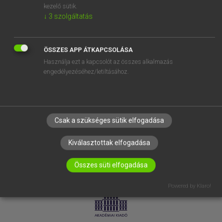
kezelő sütik.
↓
3
szolgáltatás
SÚGÓ
RÓLUNK
ELÉRHETŐSÉG
ÖSSZES APP ÁTKAPCSOLÁSA
Használja ezt a kapcsolót az összes alkalmazás
SÜTI BEÁLLÍTÁSOK
engedélyezéséhez/letiltásához.
IRATKOZZ FEL HÍRLEVELÜNKRE!
Csak a szükséges sütik elfogadása
Kiválasztottak elfogadása
Összes süti elfogadása
LICENCSZERZŐDÉS
ADATVÉDELEM
Powered by Klaro!