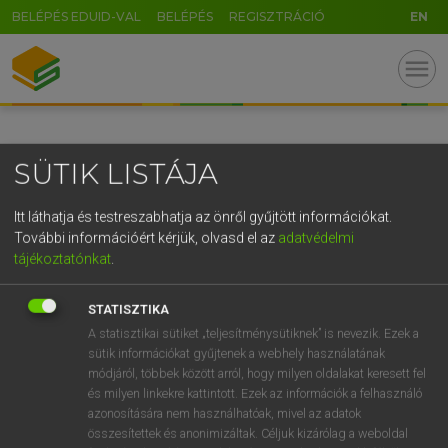
BELÉPÉS EDUID-VAL
BELÉPÉS
REGISZTRÁCIÓ
EN
GR
menu
5
6
7
8
9
ö
ü
ó
r
t
z
u
i
o
p
ő
ú
SÜTIK LISTÁJA
g
h
j
k
l
é
á
ű
Ω
v
b
n
m
,
.
-
AltGr
Itt láthatja és testreszabhatja az önről gyűjtött információkat.
További információért kérjük, olvasd el az
adatvédelmi
tájékoztatónkat
.
STATISZTIKA
A statisztikai sütiket „teljesítménysütiknek” is nevezik. Ezek a
sütik információkat gyűjtenek a webhely használatának
módjáról, többek között arról, hogy milyen oldalakat keresett fel
és milyen linkekre kattintott. Ezek az információk a felhasználó
azonosítására nem használhatóak, mivel az adatok
összesítettek és anonimizáltak. Céljuk kizárólag a weboldal