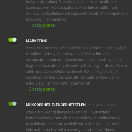
funkcióinak javítása. Ezek közé tartoznak a harmadik féltől
származó elemzési szolgáltatásokhoz tartozó sütik; ilyen
elemzési szolgáltatások a látogatóelemzések, a hőtérképek és a
OOOOPS!
közösségi médiaanalitika.
↓
1
szolgáltatás
Úgy látszik, a keresett oldal nem található!
MARKETING
Ezek a sütik nyomon követik a felhasználó online tevékenységét.
Az online tevékenységek megismerésével a hirdetők
relevánsabb reklámokat jeleníthetnek meg, és korlátozhatják,
hogy a felhasználó hány alkalommal láthat egy hirdetést. Ezek a
SZOTAR.NET APPLIKÁCIÓ
sütik más szervezetekkel és hirdetőkkel is megoszthatják
MICROSOFT OFFICE BŐVÍTMÉNY
ezeket az információkat. Ezek állandó sütik, amelyek szinte
BEÉPÜLŐ SZÓTÁRMODUL
mindig egy harmadik féltől származnak.
ONLINE NYELVVIZSGA
↓
2
szolgáltatás
MŰKÖDÉSHEZ ELENGEDHETETLEN
(mindig szükséges)
EGYÉNI FELHASZNÁLÓKNAK
Ezek a sütik elengedhetetlenek az oldalunkon történő
TANULÓKNAK
böngészéshez,a funkciók használatához, és a felhasználók
OKTATÁSI INTÉZMÉNYEKNEK
nem tilthatják le azokat. A feltétlenül szükséges sütik közé
VÁLLALATI MEGOLDÁSOK
tartoznak többek között a személyre szabott beállításokat