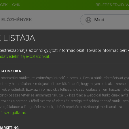
ÉGEK
GYIK
BELÉPÉS EDUID-V
language
Mind
ELŐZMÉNYEK
EN
HU
DE
CN
FR
ES
IT
NL
RU
 LISTÁJA
0
1
2
3
4
és testreszabhatja az önről gyűjtött információkat.
További információért k
q
w
e
adatvédelmi tájékoztatónkat
.
a
s
d
f
TATISZTIKA
í
y
x
c
 statisztikai sütiket „teljesítménysütiknek” is nevezik. Ezek a sütik információkat gy
ebhely használatának módjáról, többek között arról, hogy milyen oldalakat keresett 
inkekre kattintott. Ezek az információk a felhasználó azonosítására nem használható
datok összesítettek és anonimizáltak. Céljuk kizárólag a weboldal funkcióinak javít
artoznak a harmadik féltől származó elemzési szolgáltatásokhoz tartozó sütik; ilye
zolgáltatások a látogatóelemzések, a hőtérképek és a közösségi médiaanalitika.
1
szolgáltatás
MARKETING