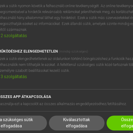
zek a sütik nyomon követik a felhasználó online tevékenységét. Az online tevékeny
egismerésével a hirdetők relevánsabb reklámokat jeleníthetnek meg, és korlátozhat
elhasználó hány alkalommal láthat egy hirdetést. Ezek a sütik más szervezetekkel és
OOOOPS!
egoszthatják ezeket az információkat. Ezek állandó sütik, amelyek szinte mindig 
éltől származnak.
2
szolgáltatás
Úgy látszik, a keresett oldal nem található!
ŰKÖDÉSHEZ ELENGEDHETETLEN
(mindig szükséges)
zek a sütik elengedhetetlenek az oldalunkon történő böngészéshez,a funkciók hasz
elhasználók nem tilthatják le azokat. A feltétlenül szükséges sütik közé tartoznak t
zemélyre szabott beállításokat kezelő sütik.
3
szolgáltatás
SSZES APP ÁTKAPCSOLÁSA
HASZNÁLÓKNAK
SÚGÓ
asználja ezt a kapcsolót az összes alkalmazás engedélyezéséhez/letiltásához.
K
RÓLUNK
NTÉZMÉNYEKNEK
ELÉRHETŐSÉG
a szükséges sütik
Kiválasztottak
Összes
MEGOLDÁSOK
SÜTI BEÁLLÍTÁSOK
elfogadása
elfogadása
elfog