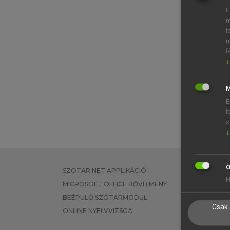
E
m
f
m
f
↓
M
E
f
s
↓
Ö
SZOTAR.NET APPLIKÁCIÓ
EGYÉNI FEL
H
MICROSOFT OFFICE BŐVÍTMÉNY
TANULÓKNA
BEÉPÜLŐ SZÓTÁRMODUL
OKTATÁSI I
Csak 
ONLINE NYELVVIZSGA
VÁLLALATI 