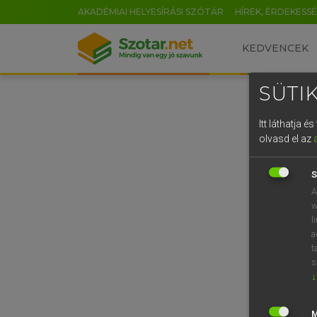
AKADÉMIAI HELYESÍRÁSI SZÓTÁR
HÍREK, ÉRDEKESS
KEDVENCEK
SÜTIK
Itt láthatja 
olvasd el az
S
A
w
l
a
t
s
↓