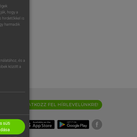
ségek
ják, hogy a
 hirdetőkkel is
egy harmadik
nálatához, és a
öbbek között a
IRATKOZZ FEL HÍRLEVELÜNKRE!
 süti
adása