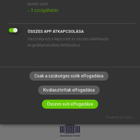
kezelő sütik.
↓
3
szolgáltatás
SÚGÓ
RÓLUNK
ELÉRHETŐSÉG
ÖSSZES APP ÁTKAPCSOLÁSA
Használja ezt a kapcsolót az összes alkalmazás
SÜTI BEÁLLÍTÁSOK
engedélyezéséhez/letiltásához.
IRATKOZZ FEL HÍRLEVELÜNKRE!
Csak a szükséges sütik elfogadása
Kiválasztottak elfogadása
Összes süti elfogadása
LICENCSZERZŐDÉS
ADATVÉDELEM
Powered by Klaro!