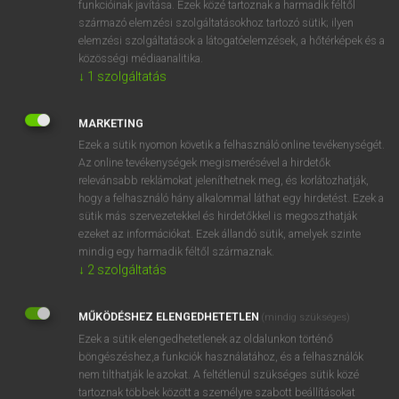
funkcióinak javítása. Ezek közé tartoznak a harmadik féltől
származó elemzési szolgáltatásokhoz tartozó sütik; ilyen
elemzési szolgáltatások a látogatóelemzések, a hőtérképek és a
OOOOPS!
közösségi médiaanalitika.
↓
1
szolgáltatás
Úgy látszik, a keresett oldal nem található!
MARKETING
Ezek a sütik nyomon követik a felhasználó online tevékenységét.
Az online tevékenységek megismerésével a hirdetők
relevánsabb reklámokat jeleníthetnek meg, és korlátozhatják,
hogy a felhasználó hány alkalommal láthat egy hirdetést. Ezek a
SZOTAR.NET APPLIKÁCIÓ
sütik más szervezetekkel és hirdetőkkel is megoszthatják
MICROSOFT OFFICE BŐVÍTMÉNY
ezeket az információkat. Ezek állandó sütik, amelyek szinte
BEÉPÜLŐ SZÓTÁRMODUL
mindig egy harmadik féltől származnak.
ONLINE NYELVVIZSGA
↓
2
szolgáltatás
MŰKÖDÉSHEZ ELENGEDHETETLEN
(mindig szükséges)
EGYÉNI FELHASZNÁLÓKNAK
Ezek a sütik elengedhetetlenek az oldalunkon történő
TANULÓKNAK
böngészéshez,a funkciók használatához, és a felhasználók
OKTATÁSI INTÉZMÉNYEKNEK
nem tilthatják le azokat. A feltétlenül szükséges sütik közé
VÁLLALATI MEGOLDÁSOK
tartoznak többek között a személyre szabott beállításokat