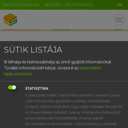
BELÉPÉS EDUID-VAL
BELÉPÉS
REGISZTRÁCIÓ
EN
GR
menu
5
6
7
8
9
ö
ü
ó
r
t
z
u
i
o
p
ő
ú
SÜTIK LISTÁJA
g
h
j
k
l
é
á
ű
Ω
v
b
n
m
,
.
-
AltGr
Itt láthatja és testreszabhatja az önről gyűjtött információkat.
További információért kérjük, olvasd el az
adatvédelmi
tájékoztatónkat
.
STATISZTIKA
A statisztikai sütiket „teljesítménysütiknek” is nevezik. Ezek a
sütik információkat gyűjtenek a webhely használatának
módjáról, többek között arról, hogy milyen oldalakat keresett fel
és milyen linkekre kattintott. Ezek az információk a felhasználó
azonosítására nem használhatóak, mivel az adatok
összesítettek és anonimizáltak. Céljuk kizárólag a weboldal