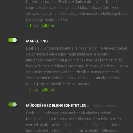
funkcióinak javítása. Ezek közé tartoznak a harmadik féltől
származó elemzési szolgáltatásokhoz tartozó sütik; ilyen
elemzési szolgáltatások a látogatóelemzések, a hőtérképek és a
OOOOPS!
közösségi médiaanalitika.
↓
1
szolgáltatás
Úgy látszik, a keresett oldal nem található!
MARKETING
Ezek a sütik nyomon követik a felhasználó online tevékenységét.
Az online tevékenységek megismerésével a hirdetők
relevánsabb reklámokat jeleníthetnek meg, és korlátozhatják,
hogy a felhasználó hány alkalommal láthat egy hirdetést. Ezek a
SZOTAR.NET APPLIKÁCIÓ
sütik más szervezetekkel és hirdetőkkel is megoszthatják
MICROSOFT OFFICE BŐVÍTMÉNY
ezeket az információkat. Ezek állandó sütik, amelyek szinte
BEÉPÜLŐ SZÓTÁRMODUL
mindig egy harmadik féltől származnak.
ONLINE NYELVVIZSGA
↓
2
szolgáltatás
MŰKÖDÉSHEZ ELENGEDHETETLEN
(mindig szükséges)
EGYÉNI FELHASZNÁLÓKNAK
Ezek a sütik elengedhetetlenek az oldalunkon történő
TANULÓKNAK
böngészéshez,a funkciók használatához, és a felhasználók
OKTATÁSI INTÉZMÉNYEKNEK
nem tilthatják le azokat. A feltétlenül szükséges sütik közé
VÁLLALATI MEGOLDÁSOK
tartoznak többek között a személyre szabott beállításokat