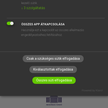
kezelő sütik.
↓
3
szolgáltatás
SÚGÓ
RÓLUNK
ELÉRHETŐSÉG
ÖSSZES APP ÁTKAPCSOLÁSA
Használja ezt a kapcsolót az összes alkalmazás
SÜTI BEÁLLÍTÁSOK
engedélyezéséhez/letiltásához.
IRATKOZZ FEL HÍRLEVELÜNKRE!
Csak a szükséges sütik elfogadása
Kiválasztottak elfogadása
Összes süti elfogadása
LICENCSZERZŐDÉS
ADATVÉDELEM
Powered by Klaro!