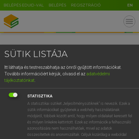
BELÉPÉS EDUID-VAL
BELÉPÉS
REGISZTRÁCIÓ
EN
GR
menu
5
6
7
8
9
ö
ü
ó
r
t
z
u
i
o
p
ő
ú
SÜTIK LISTÁJA
g
h
j
k
l
é
á
ű
Ω
v
b
n
m
,
.
-
AltGr
Itt láthatja és testreszabhatja az önről gyűjtött információkat.
További információért kérjük, olvasd el az
adatvédelmi
tájékoztatónkat
.
STATISZTIKA
A statisztikai sütiket „teljesítménysütiknek” is nevezik. Ezek a
sütik információkat gyűjtenek a webhely használatának
módjáról, többek között arról, hogy milyen oldalakat keresett fel
és milyen linkekre kattintott. Ezek az információk a felhasználó
azonosítására nem használhatóak, mivel az adatok
összesítettek és anonimizáltak. Céljuk kizárólag a weboldal