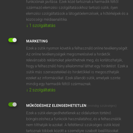
funkcióinak javítása. Ezek közé tartoznak a harmadik féltől
származó elemzési szolgáltatásokhoz tartozó sütik; ilyen
elemzési szolgáltatások a látogatóelemzések, a hőtérképek és a
OOOOPS!
közösségi médiaanalitika.
↓
1
szolgáltatás
Úgy látszik, a keresett oldal nem található!
MARKETING
Ezek a sütik nyomon követik a felhasználó online tevékenységét.
Az online tevékenységek megismerésével a hirdetők
relevánsabb reklámokat jeleníthetnek meg, és korlátozhatják,
hogy a felhasználó hány alkalommal láthat egy hirdetést. Ezek a
SZOTAR.NET APPLIKÁCIÓ
sütik más szervezetekkel és hirdetőkkel is megoszthatják
MICROSOFT OFFICE BŐVÍTMÉNY
ezeket az információkat. Ezek állandó sütik, amelyek szinte
BEÉPÜLŐ SZÓTÁRMODUL
mindig egy harmadik féltől származnak.
ONLINE NYELVVIZSGA
↓
2
szolgáltatás
MŰKÖDÉSHEZ ELENGEDHETETLEN
(mindig szükséges)
EGYÉNI FELHASZNÁLÓKNAK
Ezek a sütik elengedhetetlenek az oldalunkon történő
TANULÓKNAK
böngészéshez,a funkciók használatához, és a felhasználók
OKTATÁSI INTÉZMÉNYEKNEK
nem tilthatják le azokat. A feltétlenül szükséges sütik közé
VÁLLALATI MEGOLDÁSOK
tartoznak többek között a személyre szabott beállításokat