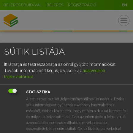
BELÉPÉS EDUID-VAL
BELÉPÉS
REGISZTRÁCIÓ
EN
GR
menu
5
6
7
8
9
ö
ü
ó
r
t
z
u
i
o
p
ő
ú
SÜTIK LISTÁJA
g
h
j
k
l
é
á
ű
Ω
v
b
n
m
,
.
-
AltGr
Itt láthatja és testreszabhatja az önről gyűjtött információkat.
További információért kérjük, olvasd el az
adatvédelmi
tájékoztatónkat
.
STATISZTIKA
A statisztikai sütiket „teljesítménysütiknek” is nevezik. Ezek a
sütik információkat gyűjtenek a webhely használatának
módjáról, többek között arról, hogy milyen oldalakat keresett fel
és milyen linkekre kattintott. Ezek az információk a felhasználó
azonosítására nem használhatóak, mivel az adatok
összesítettek és anonimizáltak. Céljuk kizárólag a weboldal