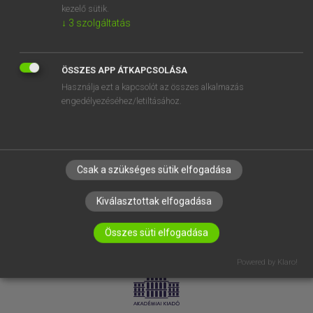
kezelő sütik.
↓
3
szolgáltatás
SÚGÓ
RÓLUNK
ELÉRHETŐSÉG
ÖSSZES APP ÁTKAPCSOLÁSA
Használja ezt a kapcsolót az összes alkalmazás
SÜTI BEÁLLÍTÁSOK
engedélyezéséhez/letiltásához.
IRATKOZZ FEL HÍRLEVELÜNKRE!
Csak a szükséges sütik elfogadása
Kiválasztottak elfogadása
Összes süti elfogadása
LICENCSZERZŐDÉS
ADATVÉDELEM
Powered by Klaro!