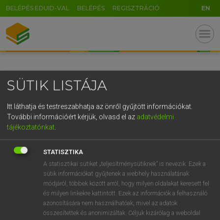
BELÉPÉS EDUID-VAL
BELÉPÉS
REGISZTRÁCIÓ
EN
GR
menu
5
6
7
8
9
ö
ü
ó
r
t
z
u
i
o
p
ő
ú
SÜTIK LISTÁJA
g
h
j
k
l
é
á
ű
Ω
v
b
n
m
,
.
-
AltGr
Itt láthatja és testreszabhatja az önről gyűjtött információkat.
További információért kérjük, olvasd el az
adatvédelmi
tájékoztatónkat
.
STATISZTIKA
A statisztikai sütiket „teljesítménysütiknek” is nevezik. Ezek a
sütik információkat gyűjtenek a webhely használatának
módjáról, többek között arról, hogy milyen oldalakat keresett fel
és milyen linkekre kattintott. Ezek az információk a felhasználó
azonosítására nem használhatóak, mivel az adatok
összesítettek és anonimizáltak. Céljuk kizárólag a weboldal