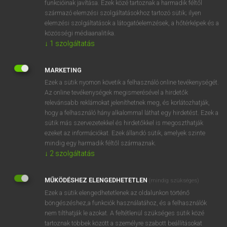
funkcióinak javítása. Ezek közé tartoznak a harmadik féltől
származó elemzési szolgáltatásokhoz tartozó sütik; ilyen
elemzési szolgáltatások a látogatóelemzések, a hőtérképek és a
OOOOPS!
közösségi médiaanalitika.
↓
1
szolgáltatás
Úgy látszik, a keresett oldal nem található!
MARKETING
Ezek a sütik nyomon követik a felhasználó online tevékenységét.
Az online tevékenységek megismerésével a hirdetők
relevánsabb reklámokat jeleníthetnek meg, és korlátozhatják,
hogy a felhasználó hány alkalommal láthat egy hirdetést. Ezek a
SZOTAR.NET APPLIKÁCIÓ
sütik más szervezetekkel és hirdetőkkel is megoszthatják
MICROSOFT OFFICE BŐVÍTMÉNY
ezeket az információkat. Ezek állandó sütik, amelyek szinte
BEÉPÜLŐ SZÓTÁRMODUL
mindig egy harmadik féltől származnak.
ONLINE NYELVVIZSGA
↓
2
szolgáltatás
MŰKÖDÉSHEZ ELENGEDHETETLEN
(mindig szükséges)
EGYÉNI FELHASZNÁLÓKNAK
Ezek a sütik elengedhetetlenek az oldalunkon történő
TANULÓKNAK
böngészéshez,a funkciók használatához, és a felhasználók
OKTATÁSI INTÉZMÉNYEKNEK
nem tilthatják le azokat. A feltétlenül szükséges sütik közé
VÁLLALATI MEGOLDÁSOK
tartoznak többek között a személyre szabott beállításokat