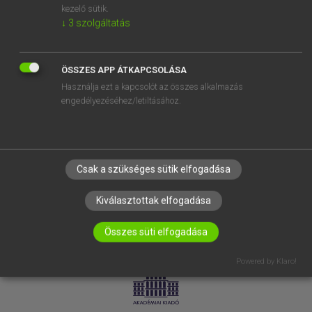
kezelő sütik.
↓
3
szolgáltatás
SÚGÓ
RÓLUNK
ELÉRHETŐSÉG
ÖSSZES APP ÁTKAPCSOLÁSA
Használja ezt a kapcsolót az összes alkalmazás
SÜTI BEÁLLÍTÁSOK
engedélyezéséhez/letiltásához.
IRATKOZZ FEL HÍRLEVELÜNKRE!
Csak a szükséges sütik elfogadása
Kiválasztottak elfogadása
Összes süti elfogadása
LICENCSZERZŐDÉS
ADATVÉDELEM
Powered by Klaro!