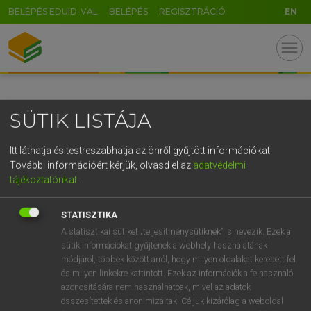
BELÉPÉS EDUID-VAL
BELÉPÉS
REGISZTRÁCIÓ
EN
GR
menu
5
6
7
8
9
ö
ü
ó
r
t
z
u
i
o
p
ő
ú
SÜTIK LISTÁJA
g
h
j
k
l
é
á
ű
Ω
v
b
n
m
,
.
-
AltGr
Itt láthatja és testreszabhatja az önről gyűjtött információkat.
További információért kérjük, olvasd el az
adatvédelmi
tájékoztatónkat
.
STATISZTIKA
A statisztikai sütiket „teljesítménysütiknek” is nevezik. Ezek a
sütik információkat gyűjtenek a webhely használatának
módjáról, többek között arról, hogy milyen oldalakat keresett fel
és milyen linkekre kattintott. Ezek az információk a felhasználó
azonosítására nem használhatóak, mivel az adatok
összesítettek és anonimizáltak. Céljuk kizárólag a weboldal