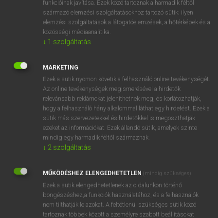
funkcióinak javítása. Ezek közé tartoznak a harmadik féltől
származó elemzési szolgáltatásokhoz tartozó sütik; ilyen
elemzési szolgáltatások a látogatóelemzések, a hőtérképek és a
OOOOPS!
közösségi médiaanalitika.
↓
1
szolgáltatás
Úgy látszik, a keresett oldal nem található!
MARKETING
Ezek a sütik nyomon követik a felhasználó online tevékenységét.
Az online tevékenységek megismerésével a hirdetők
relevánsabb reklámokat jeleníthetnek meg, és korlátozhatják,
hogy a felhasználó hány alkalommal láthat egy hirdetést. Ezek a
SZOTAR.NET APPLIKÁCIÓ
sütik más szervezetekkel és hirdetőkkel is megoszthatják
MICROSOFT OFFICE BŐVÍTMÉNY
ezeket az információkat. Ezek állandó sütik, amelyek szinte
BEÉPÜLŐ SZÓTÁRMODUL
mindig egy harmadik féltől származnak.
ONLINE NYELVVIZSGA
↓
2
szolgáltatás
MŰKÖDÉSHEZ ELENGEDHETETLEN
(mindig szükséges)
EGYÉNI FELHASZNÁLÓKNAK
Ezek a sütik elengedhetetlenek az oldalunkon történő
TANULÓKNAK
böngészéshez,a funkciók használatához, és a felhasználók
OKTATÁSI INTÉZMÉNYEKNEK
nem tilthatják le azokat. A feltétlenül szükséges sütik közé
VÁLLALATI MEGOLDÁSOK
tartoznak többek között a személyre szabott beállításokat