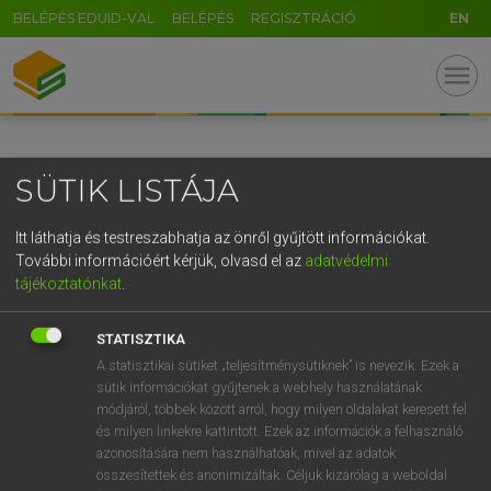
BELÉPÉS EDUID-VAL
BELÉPÉS
REGISZTRÁCIÓ
EN
GR
menu
5
6
7
8
9
ö
ü
ó
r
t
z
u
i
o
p
ő
ú
SÜTIK LISTÁJA
g
h
j
k
l
é
á
ű
Ω
v
b
n
m
,
.
-
AltGr
Itt láthatja és testreszabhatja az önről gyűjtött információkat.
További információért kérjük, olvasd el az
adatvédelmi
tájékoztatónkat
.
STATISZTIKA
A statisztikai sütiket „teljesítménysütiknek” is nevezik. Ezek a
sütik információkat gyűjtenek a webhely használatának
módjáról, többek között arról, hogy milyen oldalakat keresett fel
és milyen linkekre kattintott. Ezek az információk a felhasználó
azonosítására nem használhatóak, mivel az adatok
összesítettek és anonimizáltak. Céljuk kizárólag a weboldal