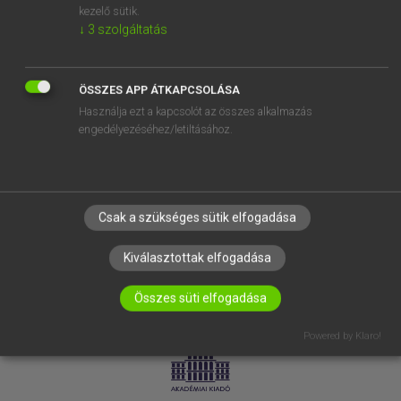
kezelő sütik.
↓
3
szolgáltatás
SÚGÓ
RÓLUNK
ELÉRHETŐSÉG
ÖSSZES APP ÁTKAPCSOLÁSA
Használja ezt a kapcsolót az összes alkalmazás
SÜTI BEÁLLÍTÁSOK
engedélyezéséhez/letiltásához.
IRATKOZZ FEL HÍRLEVELÜNKRE!
Csak a szükséges sütik elfogadása
Kiválasztottak elfogadása
Összes süti elfogadása
LICENCSZERZŐDÉS
ADATVÉDELEM
Powered by Klaro!