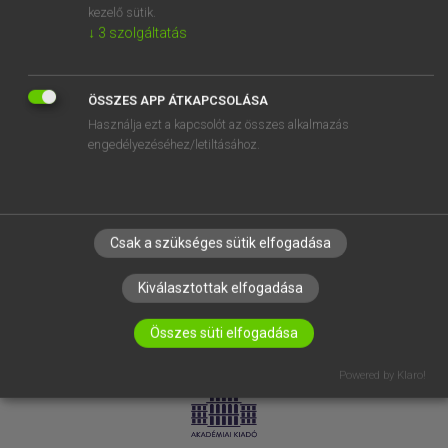
kezelő sütik.
↓
3
szolgáltatás
SÚGÓ
RÓLUNK
ELÉRHETŐSÉG
ÖSSZES APP ÁTKAPCSOLÁSA
Használja ezt a kapcsolót az összes alkalmazás
SÜTI BEÁLLÍTÁSOK
engedélyezéséhez/letiltásához.
IRATKOZZ FEL HÍRLEVELÜNKRE!
Csak a szükséges sütik elfogadása
Kiválasztottak elfogadása
Összes süti elfogadása
LICENCSZERZŐDÉS
ADATVÉDELEM
Powered by Klaro!