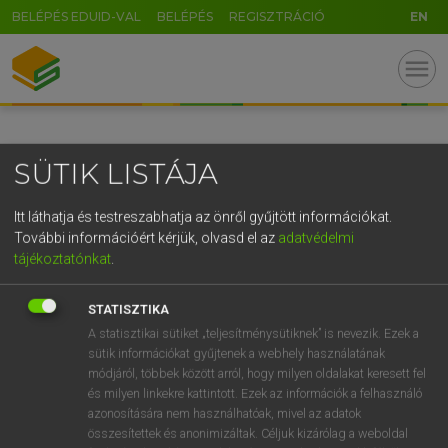
BELÉPÉS EDUID-VAL
BELÉPÉS
REGISZTRÁCIÓ
EN
GR
menu
5
6
7
8
9
ö
ü
ó
r
t
z
u
i
o
p
ő
ú
SÜTIK LISTÁJA
g
h
j
k
l
é
á
ű
Ω
v
b
n
m
,
.
-
AltGr
Itt láthatja és testreszabhatja az önről gyűjtött információkat.
További információért kérjük, olvasd el az
adatvédelmi
tájékoztatónkat
.
STATISZTIKA
A statisztikai sütiket „teljesítménysütiknek” is nevezik. Ezek a
sütik információkat gyűjtenek a webhely használatának
módjáról, többek között arról, hogy milyen oldalakat keresett fel
és milyen linkekre kattintott. Ezek az információk a felhasználó
azonosítására nem használhatóak, mivel az adatok
összesítettek és anonimizáltak. Céljuk kizárólag a weboldal