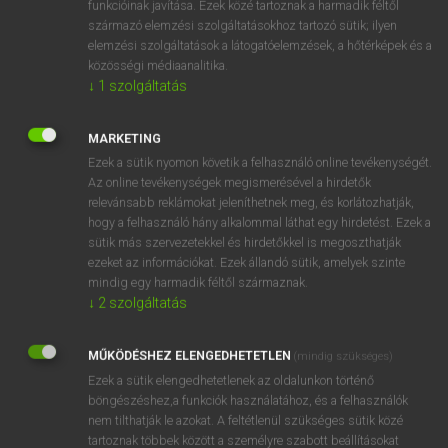
funkcióinak javítása. Ezek közé tartoznak a harmadik féltől
származó elemzési szolgáltatásokhoz tartozó sütik; ilyen
elemzési szolgáltatások a látogatóelemzések, a hőtérképek és a
OOOOPS!
közösségi médiaanalitika.
↓
1
szolgáltatás
Úgy látszik, a keresett oldal nem található!
MARKETING
Ezek a sütik nyomon követik a felhasználó online tevékenységét.
Az online tevékenységek megismerésével a hirdetők
relevánsabb reklámokat jeleníthetnek meg, és korlátozhatják,
hogy a felhasználó hány alkalommal láthat egy hirdetést. Ezek a
SZOTAR.NET APPLIKÁCIÓ
sütik más szervezetekkel és hirdetőkkel is megoszthatják
MICROSOFT OFFICE BŐVÍTMÉNY
ezeket az információkat. Ezek állandó sütik, amelyek szinte
BEÉPÜLŐ SZÓTÁRMODUL
mindig egy harmadik féltől származnak.
ONLINE NYELVVIZSGA
↓
2
szolgáltatás
MŰKÖDÉSHEZ ELENGEDHETETLEN
(mindig szükséges)
EGYÉNI FELHASZNÁLÓKNAK
Ezek a sütik elengedhetetlenek az oldalunkon történő
TANULÓKNAK
böngészéshez,a funkciók használatához, és a felhasználók
OKTATÁSI INTÉZMÉNYEKNEK
nem tilthatják le azokat. A feltétlenül szükséges sütik közé
VÁLLALATI MEGOLDÁSOK
tartoznak többek között a személyre szabott beállításokat