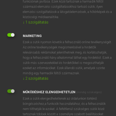
funkcióinak javítása. Ezek közé tartoznak a harmadik féltől
származó elemzési szolgáltatásokhoz tartozó sütik; ilyen
elemzési szolgáltatások a látogatóelemzések, a hőtérképek és a
OOOOPS!
közösségi médiaanalitika.
↓
1
szolgáltatás
Úgy látszik, a keresett oldal nem található!
MARKETING
Ezek a sütik nyomon követik a felhasználó online tevékenységét.
Az online tevékenységek megismerésével a hirdetők
relevánsabb reklámokat jeleníthetnek meg, és korlátozhatják,
hogy a felhasználó hány alkalommal láthat egy hirdetést. Ezek a
SZOTAR.NET APPLIKÁCIÓ
sütik más szervezetekkel és hirdetőkkel is megoszthatják
MICROSOFT OFFICE BŐVÍTMÉNY
ezeket az információkat. Ezek állandó sütik, amelyek szinte
BEÉPÜLŐ SZÓTÁRMODUL
mindig egy harmadik féltől származnak.
ONLINE NYELVVIZSGA
↓
2
szolgáltatás
MŰKÖDÉSHEZ ELENGEDHETETLEN
(mindig szükséges)
EGYÉNI FELHASZNÁLÓKNAK
Ezek a sütik elengedhetetlenek az oldalunkon történő
TANULÓKNAK
böngészéshez,a funkciók használatához, és a felhasználók
OKTATÁSI INTÉZMÉNYEKNEK
nem tilthatják le azokat. A feltétlenül szükséges sütik közé
VÁLLALATI MEGOLDÁSOK
tartoznak többek között a személyre szabott beállításokat