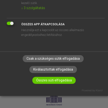
kezelő sütik.
↓
3
szolgáltatás
SÚGÓ
RÓLUNK
ELÉRHETŐSÉG
ÖSSZES APP ÁTKAPCSOLÁSA
Használja ezt a kapcsolót az összes alkalmazás
SÜTI BEÁLLÍTÁSOK
engedélyezéséhez/letiltásához.
IRATKOZZ FEL HÍRLEVELÜNKRE!
Csak a szükséges sütik elfogadása
Kiválasztottak elfogadása
Összes süti elfogadása
LICENCSZERZŐDÉS
ADATVÉDELEM
Powered by Klaro!