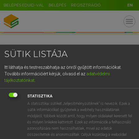
BELÉPÉS EDUID-VAL
BELÉPÉS
REGISZTRÁCIÓ
EN
GR
menu
5
6
7
8
9
ö
ü
ó
r
t
z
u
i
o
p
ő
ú
SÜTIK LISTÁJA
g
h
j
k
l
é
á
ű
Ω
v
b
n
m
,
.
-
AltGr
Itt láthatja és testreszabhatja az önről gyűjtött információkat.
További információért kérjük, olvasd el az
adatvédelmi
tájékoztatónkat
.
STATISZTIKA
A statisztikai sütiket „teljesítménysütiknek” is nevezik. Ezek a
sütik információkat gyűjtenek a webhely használatának
módjáról, többek között arról, hogy milyen oldalakat keresett fel
és milyen linkekre kattintott. Ezek az információk a felhasználó
azonosítására nem használhatóak, mivel az adatok
összesítettek és anonimizáltak. Céljuk kizárólag a weboldal