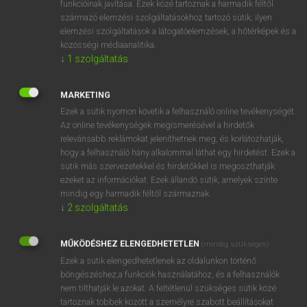
funkcióinak javítása. Ezek közé tartoznak a harmadik féltől
származó elemzési szolgáltatásokhoz tartozó sütik; ilyen
elemzési szolgáltatások a látogatóelemzések, a hőtérképek és a
OOOOPS!
közösségi médiaanalitika.
↓
1
szolgáltatás
Úgy látszik, a keresett oldal nem található!
MARKETING
Ezek a sütik nyomon követik a felhasználó online tevékenységét.
Az online tevékenységek megismerésével a hirdetők
relevánsabb reklámokat jeleníthetnek meg, és korlátozhatják,
hogy a felhasználó hány alkalommal láthat egy hirdetést. Ezek a
SZOTAR.NET APPLIKÁCIÓ
sütik más szervezetekkel és hirdetőkkel is megoszthatják
MICROSOFT OFFICE BŐVÍTMÉNY
ezeket az információkat. Ezek állandó sütik, amelyek szinte
BEÉPÜLŐ SZÓTÁRMODUL
mindig egy harmadik féltől származnak.
ONLINE NYELVVIZSGA
↓
2
szolgáltatás
MŰKÖDÉSHEZ ELENGEDHETETLEN
(mindig szükséges)
EGYÉNI FELHASZNÁLÓKNAK
Ezek a sütik elengedhetetlenek az oldalunkon történő
TANULÓKNAK
böngészéshez,a funkciók használatához, és a felhasználók
OKTATÁSI INTÉZMÉNYEKNEK
nem tilthatják le azokat. A feltétlenül szükséges sütik közé
VÁLLALATI MEGOLDÁSOK
tartoznak többek között a személyre szabott beállításokat