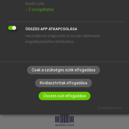
kezelő sütik.
↓
3
szolgáltatás
SÚGÓ
RÓLUNK
ELÉRHETŐSÉG
ÖSSZES APP ÁTKAPCSOLÁSA
Használja ezt a kapcsolót az összes alkalmazás
SÜTI BEÁLLÍTÁSOK
engedélyezéséhez/letiltásához.
IRATKOZZ FEL HÍRLEVELÜNKRE!
Csak a szükséges sütik elfogadása
Kiválasztottak elfogadása
Összes süti elfogadása
LICENCSZERZŐDÉS
ADATVÉDELEM
Powered by Klaro!