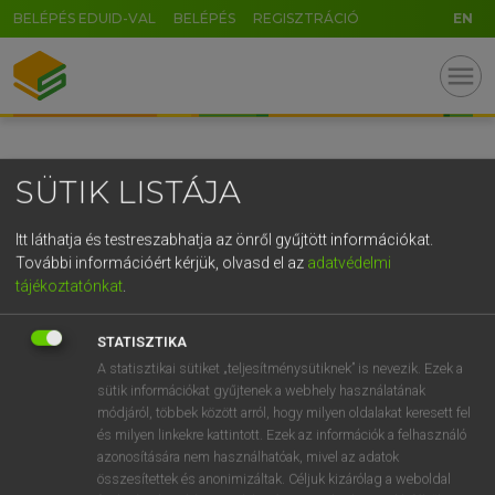
BELÉPÉS EDUID-VAL
BELÉPÉS
REGISZTRÁCIÓ
EN
GR
menu
5
6
7
8
9
ö
ü
ó
r
t
z
u
i
o
p
ő
ú
SÜTIK LISTÁJA
g
h
j
k
l
é
á
ű
Ω
v
b
n
m
,
.
-
AltGr
Itt láthatja és testreszabhatja az önről gyűjtött információkat.
További információért kérjük, olvasd el az
adatvédelmi
tájékoztatónkat
.
STATISZTIKA
A statisztikai sütiket „teljesítménysütiknek” is nevezik. Ezek a
sütik információkat gyűjtenek a webhely használatának
módjáról, többek között arról, hogy milyen oldalakat keresett fel
és milyen linkekre kattintott. Ezek az információk a felhasználó
azonosítására nem használhatóak, mivel az adatok
összesítettek és anonimizáltak. Céljuk kizárólag a weboldal