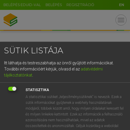
BELÉPÉS EDUID-VAL
BELÉPÉS
REGISZTRÁCIÓ
EN
GR
menu
5
6
7
8
9
ö
ü
ó
r
t
z
u
i
o
p
ő
ú
SÜTIK LISTÁJA
g
h
j
k
l
é
á
ű
Ω
v
b
n
m
,
.
-
AltGr
Itt láthatja és testreszabhatja az önről gyűjtött információkat.
További információért kérjük, olvasd el az
adatvédelmi
tájékoztatónkat
.
STATISZTIKA
A statisztikai sütiket „teljesítménysütiknek” is nevezik. Ezek a
sütik információkat gyűjtenek a webhely használatának
módjáról, többek között arról, hogy milyen oldalakat keresett fel
és milyen linkekre kattintott. Ezek az információk a felhasználó
azonosítására nem használhatóak, mivel az adatok
összesítettek és anonimizáltak. Céljuk kizárólag a weboldal