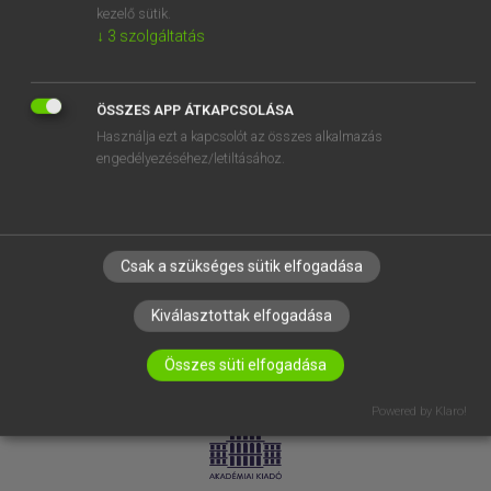
kezelő sütik.
↓
3
szolgáltatás
SÚGÓ
RÓLUNK
ELÉRHETŐSÉG
ÖSSZES APP ÁTKAPCSOLÁSA
Használja ezt a kapcsolót az összes alkalmazás
SÜTI BEÁLLÍTÁSOK
engedélyezéséhez/letiltásához.
IRATKOZZ FEL HÍRLEVELÜNKRE!
Csak a szükséges sütik elfogadása
Kiválasztottak elfogadása
Összes süti elfogadása
LICENCSZERZŐDÉS
ADATVÉDELEM
Powered by Klaro!