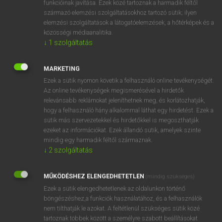
funkcióinak javítása. Ezek közé tartoznak a harmadik féltől
származó elemzési szolgáltatásokhoz tartozó sütik; ilyen
elemzési szolgáltatások a látogatóelemzések, a hőtérképek és a
OOOOPS!
közösségi médiaanalitika.
↓
1
szolgáltatás
Úgy látszik, a keresett oldal nem található!
MARKETING
Ezek a sütik nyomon követik a felhasználó online tevékenységét.
Az online tevékenységek megismerésével a hirdetők
relevánsabb reklámokat jeleníthetnek meg, és korlátozhatják,
hogy a felhasználó hány alkalommal láthat egy hirdetést. Ezek a
SZOTAR.NET APPLIKÁCIÓ
sütik más szervezetekkel és hirdetőkkel is megoszthatják
MICROSOFT OFFICE BŐVÍTMÉNY
ezeket az információkat. Ezek állandó sütik, amelyek szinte
BEÉPÜLŐ SZÓTÁRMODUL
mindig egy harmadik féltől származnak.
ONLINE NYELVVIZSGA
↓
2
szolgáltatás
MŰKÖDÉSHEZ ELENGEDHETETLEN
(mindig szükséges)
EGYÉNI FELHASZNÁLÓKNAK
Ezek a sütik elengedhetetlenek az oldalunkon történő
TANULÓKNAK
böngészéshez,a funkciók használatához, és a felhasználók
OKTATÁSI INTÉZMÉNYEKNEK
nem tilthatják le azokat. A feltétlenül szükséges sütik közé
VÁLLALATI MEGOLDÁSOK
tartoznak többek között a személyre szabott beállításokat