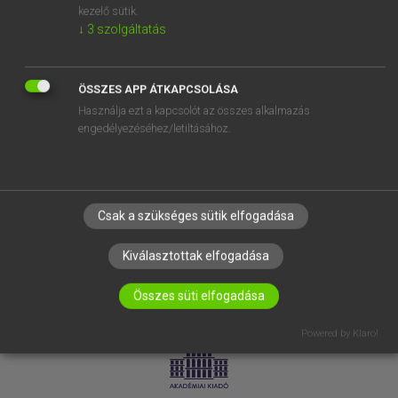
kezelő sütik.
↓
3
szolgáltatás
SÚGÓ
RÓLUNK
ELÉRHETŐSÉG
ÖSSZES APP ÁTKAPCSOLÁSA
Használja ezt a kapcsolót az összes alkalmazás
SÜTI BEÁLLÍTÁSOK
engedélyezéséhez/letiltásához.
IRATKOZZ FEL HÍRLEVELÜNKRE!
Csak a szükséges sütik elfogadása
Kiválasztottak elfogadása
Összes süti elfogadása
LICENCSZERZŐDÉS
ADATVÉDELEM
Powered by Klaro!