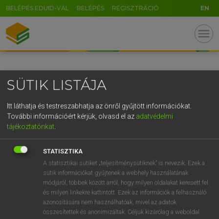
BELÉPÉS EDUID-VAL
BELÉPÉS
REGISZTRÁCIÓ
EN
GR
menu
5
6
7
8
9
ö
ü
ó
r
t
z
u
i
o
p
ő
ú
SÜTIK LISTÁJA
g
h
j
k
l
é
á
ű
Ω
v
b
n
m
,
.
-
AltGr
Itt láthatja és testreszabhatja az önről gyűjtött információkat.
További információért kérjük, olvasd el az
adatvédelmi
tájékoztatónkat
.
STATISZTIKA
A statisztikai sütiket „teljesítménysütiknek” is nevezik. Ezek a
sütik információkat gyűjtenek a webhely használatának
módjáról, többek között arról, hogy milyen oldalakat keresett fel
és milyen linkekre kattintott. Ezek az információk a felhasználó
azonosítására nem használhatóak, mivel az adatok
összesítettek és anonimizáltak. Céljuk kizárólag a weboldal