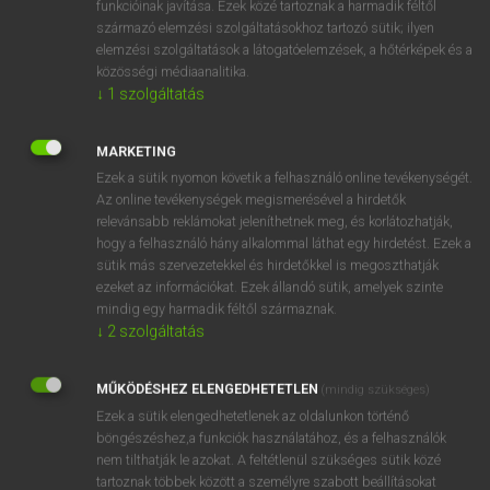
funkcióinak javítása. Ezek közé tartoznak a harmadik féltől
származó elemzési szolgáltatásokhoz tartozó sütik; ilyen
elemzési szolgáltatások a látogatóelemzések, a hőtérképek és a
OOOOPS!
közösségi médiaanalitika.
↓
1
szolgáltatás
Úgy látszik, a keresett oldal nem található!
MARKETING
Ezek a sütik nyomon követik a felhasználó online tevékenységét.
Az online tevékenységek megismerésével a hirdetők
relevánsabb reklámokat jeleníthetnek meg, és korlátozhatják,
hogy a felhasználó hány alkalommal láthat egy hirdetést. Ezek a
SZOTAR.NET APPLIKÁCIÓ
sütik más szervezetekkel és hirdetőkkel is megoszthatják
MICROSOFT OFFICE BŐVÍTMÉNY
ezeket az információkat. Ezek állandó sütik, amelyek szinte
BEÉPÜLŐ SZÓTÁRMODUL
mindig egy harmadik féltől származnak.
ONLINE NYELVVIZSGA
↓
2
szolgáltatás
MŰKÖDÉSHEZ ELENGEDHETETLEN
(mindig szükséges)
EGYÉNI FELHASZNÁLÓKNAK
Ezek a sütik elengedhetetlenek az oldalunkon történő
TANULÓKNAK
böngészéshez,a funkciók használatához, és a felhasználók
OKTATÁSI INTÉZMÉNYEKNEK
nem tilthatják le azokat. A feltétlenül szükséges sütik közé
VÁLLALATI MEGOLDÁSOK
tartoznak többek között a személyre szabott beállításokat