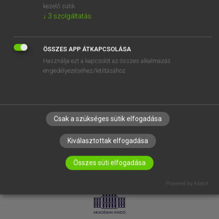
kezelő sütik.
↓
3
szolgáltatás
SÚGÓ
RÓLUNK
ELÉRHETŐSÉG
ÖSSZES APP ÁTKAPCSOLÁSA
Használja ezt a kapcsolót az összes alkalmazás
SÜTI BEÁLLÍTÁSOK
engedélyezéséhez/letiltásához.
IRATKOZZ FEL HÍRLEVELÜNKRE!
Csak a szükséges sütik elfogadása
Kiválasztottak elfogadása
Összes süti elfogadása
LICENCSZERZŐDÉS
ADATVÉDELEM
Powered by Klaro!