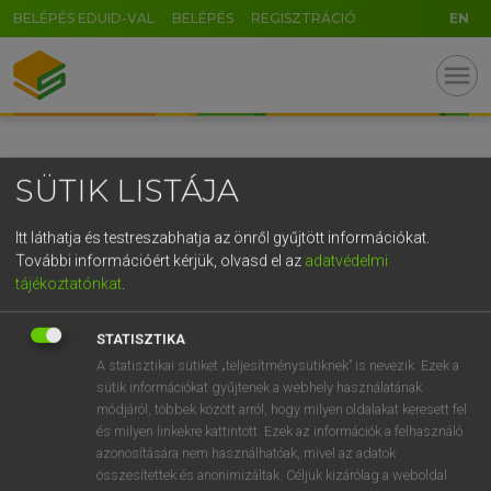
BELÉPÉS EDUID-VAL
BELÉPÉS
REGISZTRÁCIÓ
EN
GR
menu
5
6
7
8
9
ö
ü
ó
r
t
z
u
i
o
p
ő
ú
SÜTIK LISTÁJA
g
h
j
k
l
é
á
ű
Ω
v
b
n
m
,
.
-
AltGr
Itt láthatja és testreszabhatja az önről gyűjtött információkat.
További információért kérjük, olvasd el az
adatvédelmi
tájékoztatónkat
.
STATISZTIKA
A statisztikai sütiket „teljesítménysütiknek” is nevezik. Ezek a
sütik információkat gyűjtenek a webhely használatának
módjáról, többek között arról, hogy milyen oldalakat keresett fel
és milyen linkekre kattintott. Ezek az információk a felhasználó
azonosítására nem használhatóak, mivel az adatok
összesítettek és anonimizáltak. Céljuk kizárólag a weboldal