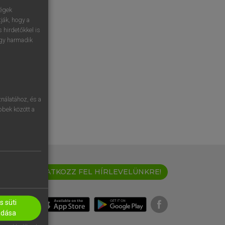
ségek
ják, hogy a
 hirdetőkkel is
egy harmadik
nálatához, és a
öbbek között a
IRATKOZZ FEL HÍRLEVELÜNKRE!
 süti
adása