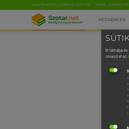
AKADÉMIAI HELYESÍRÁSI SZÓTÁR
HÍREK, ÉRDEKESS
KEDVENCEK
SÜTIK
Itt láthatja 
olvasd el az
S
A
w
l
a
t
s
↓