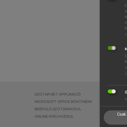
E
m
f
m
f
↓
M
E
f
s
↓
Ö
SZOTAR.NET APPLIKÁCIÓ
EGYÉNI FEL
H
MICROSOFT OFFICE BŐVÍTMÉNY
TANULÓKNA
BEÉPÜLŐ SZÓTÁRMODUL
OKTATÁSI I
Csak 
ONLINE NYELVVIZSGA
VÁLLALATI 