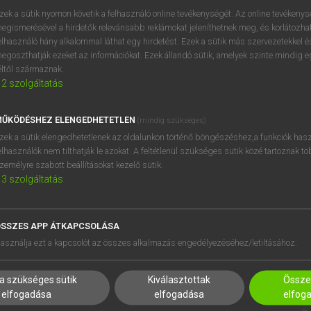
zek a sütik nyomon követik a felhasználó online tevékenységét. Az online tevékeny
egismerésével a hirdetők relevánsabb reklámokat jeleníthetnek meg, és korlátozhat
elhasználó hány alkalommal láthat egy hirdetést. Ezek a sütik más szervezetekkel és
OOOOPS!
egoszthatják ezeket az információkat. Ezek állandó sütik, amelyek szinte mindig 
éltől származnak.
2
szolgáltatás
Úgy látszik, a keresett oldal nem található!
ŰKÖDÉSHEZ ELENGEDHETETLEN
(mindig szükséges)
zek a sütik elengedhetetlenek az oldalunkon történő böngészéshez,a funkciók hasz
elhasználók nem tilthatják le azokat. A feltétlenül szükséges sütik közé tartoznak t
zemélyre szabott beállításokat kezelő sütik.
3
szolgáltatás
SSZES APP ÁTKAPCSOLÁSA
HASZNÁLÓKNAK
SÚGÓ
asználja ezt a kapcsolót az összes alkalmazás engedélyezéséhez/letiltásához.
K
RÓLUNK
NTÉZMÉNYEKNEK
ELÉRHETŐSÉG
a szükséges sütik
Kiválasztottak
Összes
MEGOLDÁSOK
SÜTI BEÁLLÍTÁSOK
elfogadása
elfogadása
elfog