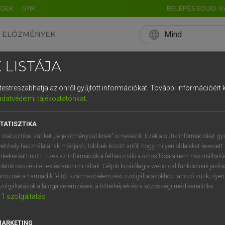
ÉGEK
GYIK
BELÉPÉS EDUID-V
language
Mind
ELŐZMÉNYEK
EN
HU
DE
CN
FR
ES
IT
NL
RU
 LISTÁJA
0
1
2
3
4
és testreszabhatja az önről gyűjtött információkat.
További információért k
q
w
e
adatvédelmi tájékoztatónkat
.
a
s
d
f
TATISZTIKA
í
y
x
c
 statisztikai sütiket „teljesítménysütiknek” is nevezik. Ezek a sütik információkat gy
ebhely használatának módjáról, többek között arról, hogy milyen oldalakat keresett 
inkekre kattintott. Ezek az információk a felhasználó azonosítására nem használható
datok összesítettek és anonimizáltak. Céljuk kizárólag a weboldal funkcióinak javít
artoznak a harmadik féltől származó elemzési szolgáltatásokhoz tartozó sütik; ilye
zolgáltatások a látogatóelemzések, a hőtérképek és a közösségi médiaanalitika.
1
szolgáltatás
MARKETING