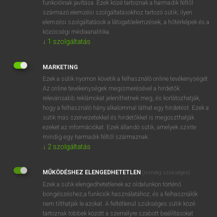
funkcióinak javítása. Ezek közé tartoznak a harmadik féltől
származó elemzési szolgáltatásokhoz tartozó sütik; ilyen
elemzési szolgáltatások a látogatóelemzések, a hőtérképek és a
OOOOPS!
közösségi médiaanalitika.
↓
1
szolgáltatás
Úgy látszik, a keresett oldal nem található!
MARKETING
Ezek a sütik nyomon követik a felhasználó online tevékenységét.
Az online tevékenységek megismerésével a hirdetők
relevánsabb reklámokat jeleníthetnek meg, és korlátozhatják,
hogy a felhasználó hány alkalommal láthat egy hirdetést. Ezek a
SZOTAR.NET APPLIKÁCIÓ
sütik más szervezetekkel és hirdetőkkel is megoszthatják
MICROSOFT OFFICE BŐVÍTMÉNY
ezeket az információkat. Ezek állandó sütik, amelyek szinte
BEÉPÜLŐ SZÓTÁRMODUL
mindig egy harmadik féltől származnak.
ONLINE NYELVVIZSGA
↓
2
szolgáltatás
MŰKÖDÉSHEZ ELENGEDHETETLEN
(mindig szükséges)
EGYÉNI FELHASZNÁLÓKNAK
Ezek a sütik elengedhetetlenek az oldalunkon történő
TANULÓKNAK
böngészéshez,a funkciók használatához, és a felhasználók
OKTATÁSI INTÉZMÉNYEKNEK
nem tilthatják le azokat. A feltétlenül szükséges sütik közé
VÁLLALATI MEGOLDÁSOK
tartoznak többek között a személyre szabott beállításokat