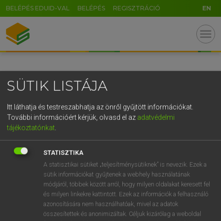
BELÉPÉS EDUID-VAL
BELÉPÉS
REGISZTRÁCIÓ
EN
GR
menu
5
6
7
8
9
ö
ü
ó
r
t
z
u
i
o
p
ő
ú
SÜTIK LISTÁJA
g
h
j
k
l
é
á
ű
Ω
v
b
n
m
,
.
-
AltGr
Itt láthatja és testreszabhatja az önről gyűjtött információkat.
További információért kérjük, olvasd el az
adatvédelmi
tájékoztatónkat
.
STATISZTIKA
A statisztikai sütiket „teljesítménysütiknek” is nevezik. Ezek a
sütik információkat gyűjtenek a webhely használatának
módjáról, többek között arról, hogy milyen oldalakat keresett fel
és milyen linkekre kattintott. Ezek az információk a felhasználó
azonosítására nem használhatóak, mivel az adatok
összesítettek és anonimizáltak. Céljuk kizárólag a weboldal