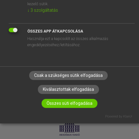
kezelő sütik.
↓
3
szolgáltatás
SÚGÓ
RÓLUNK
ELÉRHETŐSÉG
ÖSSZES APP ÁTKAPCSOLÁSA
Használja ezt a kapcsolót az összes alkalmazás
SÜTI BEÁLLÍTÁSOK
engedélyezéséhez/letiltásához.
IRATKOZZ FEL HÍRLEVELÜNKRE!
Csak a szükséges sütik elfogadása
Kiválasztottak elfogadása
Összes süti elfogadása
LICENCSZERZŐDÉS
ADATVÉDELEM
Powered by Klaro!