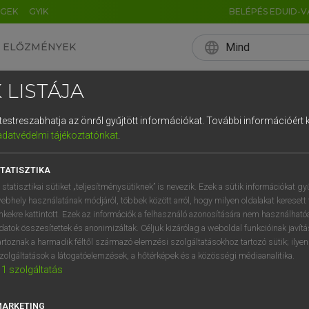
ÉGEK
GYIK
BELÉPÉS EDUID-V
language
Mind
ELŐZMÉNYEK
EN
HU
DE
CN
FR
ES
IT
NL
RU
 LISTÁJA
0
1
2
3
4
és testreszabhatja az önről gyűjtött információkat.
További információért k
q
w
e
adatvédelmi tájékoztatónkat
.
a
s
d
f
TATISZTIKA
í
y
x
c
 statisztikai sütiket „teljesítménysütiknek” is nevezik. Ezek a sütik információkat gy
ebhely használatának módjáról, többek között arról, hogy milyen oldalakat keresett 
inkekre kattintott. Ezek az információk a felhasználó azonosítására nem használható
datok összesítettek és anonimizáltak. Céljuk kizárólag a weboldal funkcióinak javít
artoznak a harmadik féltől származó elemzési szolgáltatásokhoz tartozó sütik; ilye
zolgáltatások a látogatóelemzések, a hőtérképek és a közösségi médiaanalitika.
1
szolgáltatás
MARKETING