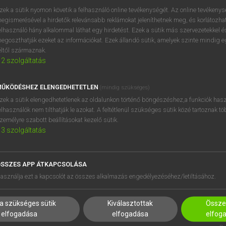
zek a sütik nyomon követik a felhasználó online tevékenységét. Az online tevékeny
egismerésével a hirdetők relevánsabb reklámokat jeleníthetnek meg, és korlátozhat
elhasználó hány alkalommal láthat egy hirdetést. Ezek a sütik más szervezetekkel és
OOOOPS!
egoszthatják ezeket az információkat. Ezek állandó sütik, amelyek szinte mindig 
éltől származnak.
2
szolgáltatás
Úgy látszik, a keresett oldal nem található!
ŰKÖDÉSHEZ ELENGEDHETETLEN
(mindig szükséges)
zek a sütik elengedhetetlenek az oldalunkon történő böngészéshez,a funkciók hasz
elhasználók nem tilthatják le azokat. A feltétlenül szükséges sütik közé tartoznak t
zemélyre szabott beállításokat kezelő sütik.
3
szolgáltatás
SSZES APP ÁTKAPCSOLÁSA
HASZNÁLÓKNAK
SÚGÓ
asználja ezt a kapcsolót az összes alkalmazás engedélyezéséhez/letiltásához.
K
RÓLUNK
NTÉZMÉNYEKNEK
ELÉRHETŐSÉG
a szükséges sütik
Kiválasztottak
Összes
MEGOLDÁSOK
SÜTI BEÁLLÍTÁSOK
elfogadása
elfogadása
elfog