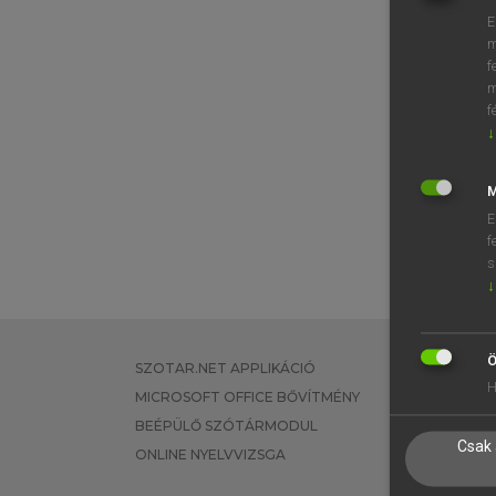
E
m
f
m
f
↓
M
E
f
s
↓
Ö
SZOTAR.NET APPLIKÁCIÓ
EGYÉNI FEL
H
MICROSOFT OFFICE BŐVÍTMÉNY
TANULÓKNA
BEÉPÜLŐ SZÓTÁRMODUL
OKTATÁSI I
Csak 
ONLINE NYELVVIZSGA
VÁLLALATI 