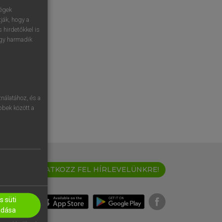
ségek
ják, hogy a
 hirdetőkkel is
egy harmadik
nálatához, és a
öbbek között a
IRATKOZZ FEL HÍRLEVELÜNKRE!
 süti
adása