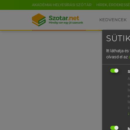
AKADÉMIAI HELYESÍRÁSI SZÓTÁR
HÍREK, ÉRDEKESS
KEDVENCEK
SÜTIK
Itt láthatja 
olvasd el az
S
A
w
l
a
t
s
↓