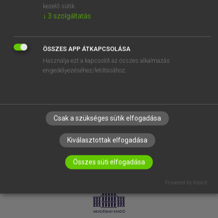
kezelő sütik.
↓
3
szolgáltatás
SÚGÓ
RÓLUNK
ELÉRHETŐSÉG
ÖSSZES APP ÁTKAPCSOLÁSA
Használja ezt a kapcsolót az összes alkalmazás
SÜTI BEÁLLÍTÁSOK
engedélyezéséhez/letiltásához.
IRATKOZZ FEL HÍRLEVELÜNKRE!
Csak a szükséges sütik elfogadása
Kiválasztottak elfogadása
Összes süti elfogadása
LICENCSZERZŐDÉS
ADATVÉDELEM
Powered by Klaro!