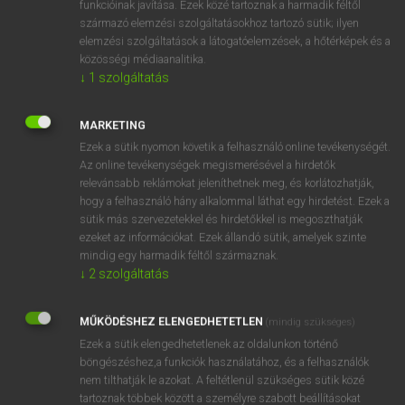
funkcióinak javítása. Ezek közé tartoznak a harmadik féltől
származó elemzési szolgáltatásokhoz tartozó sütik; ilyen
elemzési szolgáltatások a látogatóelemzések, a hőtérképek és a
OOOOPS!
közösségi médiaanalitika.
↓
1
szolgáltatás
Úgy látszik, a keresett oldal nem található!
MARKETING
Ezek a sütik nyomon követik a felhasználó online tevékenységét.
Az online tevékenységek megismerésével a hirdetők
relevánsabb reklámokat jeleníthetnek meg, és korlátozhatják,
hogy a felhasználó hány alkalommal láthat egy hirdetést. Ezek a
SZOTAR.NET APPLIKÁCIÓ
sütik más szervezetekkel és hirdetőkkel is megoszthatják
MICROSOFT OFFICE BŐVÍTMÉNY
ezeket az információkat. Ezek állandó sütik, amelyek szinte
BEÉPÜLŐ SZÓTÁRMODUL
mindig egy harmadik féltől származnak.
ONLINE NYELVVIZSGA
↓
2
szolgáltatás
MŰKÖDÉSHEZ ELENGEDHETETLEN
(mindig szükséges)
EGYÉNI FELHASZNÁLÓKNAK
Ezek a sütik elengedhetetlenek az oldalunkon történő
TANULÓKNAK
böngészéshez,a funkciók használatához, és a felhasználók
OKTATÁSI INTÉZMÉNYEKNEK
nem tilthatják le azokat. A feltétlenül szükséges sütik közé
VÁLLALATI MEGOLDÁSOK
tartoznak többek között a személyre szabott beállításokat