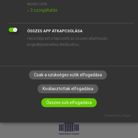
kezelő sütik.
↓
3
szolgáltatás
SÚGÓ
RÓLUNK
ELÉRHETŐSÉG
ÖSSZES APP ÁTKAPCSOLÁSA
Használja ezt a kapcsolót az összes alkalmazás
SÜTI BEÁLLÍTÁSOK
engedélyezéséhez/letiltásához.
IRATKOZZ FEL HÍRLEVELÜNKRE!
Csak a szükséges sütik elfogadása
Kiválasztottak elfogadása
Összes süti elfogadása
LICENCSZERZŐDÉS
ADATVÉDELEM
Powered by Klaro!