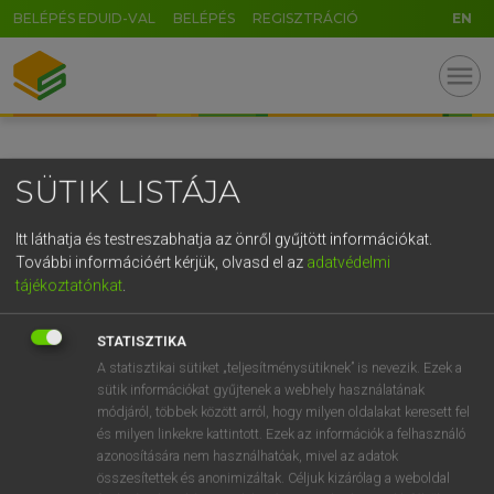
BELÉPÉS EDUID-VAL
BELÉPÉS
REGISZTRÁCIÓ
EN
GR
menu
5
6
7
8
9
ö
ü
ó
r
t
z
u
i
o
p
ő
ú
SÜTIK LISTÁJA
g
h
j
k
l
é
á
ű
Ω
v
b
n
m
,
.
-
AltGr
Itt láthatja és testreszabhatja az önről gyűjtött információkat.
További információért kérjük, olvasd el az
adatvédelmi
tájékoztatónkat
.
STATISZTIKA
A statisztikai sütiket „teljesítménysütiknek” is nevezik. Ezek a
sütik információkat gyűjtenek a webhely használatának
módjáról, többek között arról, hogy milyen oldalakat keresett fel
és milyen linkekre kattintott. Ezek az információk a felhasználó
azonosítására nem használhatóak, mivel az adatok
összesítettek és anonimizáltak. Céljuk kizárólag a weboldal