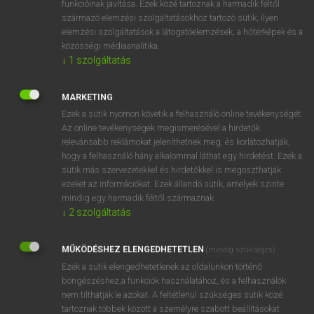
funkcióinak javítása. Ezek közé tartoznak a harmadik féltől
származó elemzési szolgáltatásokhoz tartozó sütik; ilyen
elemzési szolgáltatások a látogatóelemzések, a hőtérképek és a
OOOOPS!
közösségi médiaanalitika.
↓
1
szolgáltatás
Úgy látszik, a keresett oldal nem található!
MARKETING
Ezek a sütik nyomon követik a felhasználó online tevékenységét.
Az online tevékenységek megismerésével a hirdetők
relevánsabb reklámokat jeleníthetnek meg, és korlátozhatják,
hogy a felhasználó hány alkalommal láthat egy hirdetést. Ezek a
SZOTAR.NET APPLIKÁCIÓ
sütik más szervezetekkel és hirdetőkkel is megoszthatják
MICROSOFT OFFICE BŐVÍTMÉNY
ezeket az információkat. Ezek állandó sütik, amelyek szinte
BEÉPÜLŐ SZÓTÁRMODUL
mindig egy harmadik féltől származnak.
ONLINE NYELVVIZSGA
↓
2
szolgáltatás
MŰKÖDÉSHEZ ELENGEDHETETLEN
(mindig szükséges)
EGYÉNI FELHASZNÁLÓKNAK
Ezek a sütik elengedhetetlenek az oldalunkon történő
TANULÓKNAK
böngészéshez,a funkciók használatához, és a felhasználók
OKTATÁSI INTÉZMÉNYEKNEK
nem tilthatják le azokat. A feltétlenül szükséges sütik közé
VÁLLALATI MEGOLDÁSOK
tartoznak többek között a személyre szabott beállításokat