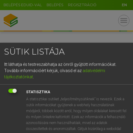
BELÉPÉS EDUID-VAL
BELÉPÉS
REGISZTRÁCIÓ
EN
GR
menu
5
6
7
8
9
ö
ü
ó
r
t
z
u
i
o
p
ő
ú
SÜTIK LISTÁJA
g
h
j
k
l
é
á
ű
Ω
v
b
n
m
,
.
-
AltGr
Itt láthatja és testreszabhatja az önről gyűjtött információkat.
További információért kérjük, olvasd el az
adatvédelmi
tájékoztatónkat
.
STATISZTIKA
A statisztikai sütiket „teljesítménysütiknek” is nevezik. Ezek a
sütik információkat gyűjtenek a webhely használatának
módjáról, többek között arról, hogy milyen oldalakat keresett fel
és milyen linkekre kattintott. Ezek az információk a felhasználó
azonosítására nem használhatóak, mivel az adatok
összesítettek és anonimizáltak. Céljuk kizárólag a weboldal