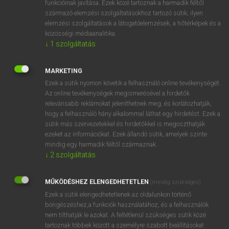
funkcióinak javítása. Ezek közé tartoznak a harmadik féltől
származó elemzési szolgáltatásokhoz tartozó sütik; ilyen
elemzési szolgáltatások a látogatóelemzések, a hőtérképek és a
OOOOPS!
közösségi médiaanalitika.
↓
1
szolgáltatás
Úgy látszik, a keresett oldal nem található!
MARKETING
Ezek a sütik nyomon követik a felhasználó online tevékenységét.
Az online tevékenységek megismerésével a hirdetők
relevánsabb reklámokat jeleníthetnek meg, és korlátozhatják,
hogy a felhasználó hány alkalommal láthat egy hirdetést. Ezek a
SZOTAR.NET APPLIKÁCIÓ
sütik más szervezetekkel és hirdetőkkel is megoszthatják
MICROSOFT OFFICE BŐVÍTMÉNY
ezeket az információkat. Ezek állandó sütik, amelyek szinte
BEÉPÜLŐ SZÓTÁRMODUL
mindig egy harmadik féltől származnak.
ONLINE NYELVVIZSGA
↓
2
szolgáltatás
MŰKÖDÉSHEZ ELENGEDHETETLEN
(mindig szükséges)
EGYÉNI FELHASZNÁLÓKNAK
Ezek a sütik elengedhetetlenek az oldalunkon történő
TANULÓKNAK
böngészéshez,a funkciók használatához, és a felhasználók
OKTATÁSI INTÉZMÉNYEKNEK
nem tilthatják le azokat. A feltétlenül szükséges sütik közé
VÁLLALATI MEGOLDÁSOK
tartoznak többek között a személyre szabott beállításokat