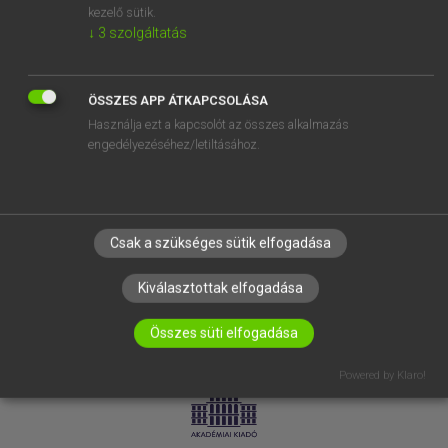
kezelő sütik.
↓
3
szolgáltatás
SÚGÓ
RÓLUNK
ELÉRHETŐSÉG
ÖSSZES APP ÁTKAPCSOLÁSA
Használja ezt a kapcsolót az összes alkalmazás
SÜTI BEÁLLÍTÁSOK
engedélyezéséhez/letiltásához.
IRATKOZZ FEL HÍRLEVELÜNKRE!
Csak a szükséges sütik elfogadása
Kiválasztottak elfogadása
Összes süti elfogadása
LICENCSZERZŐDÉS
ADATVÉDELEM
Powered by Klaro!