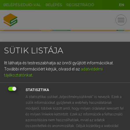
BELÉPÉS EDUID-VAL
BELÉPÉS
REGISZTRÁCIÓ
EN
GR
menu
5
6
7
8
9
ö
ü
ó
r
t
z
u
i
o
p
ő
ú
SÜTIK LISTÁJA
g
h
j
k
l
é
á
ű
Ω
v
b
n
m
,
.
-
AltGr
Itt láthatja és testreszabhatja az önről gyűjtött információkat.
További információért kérjük, olvasd el az
adatvédelmi
tájékoztatónkat
.
STATISZTIKA
A statisztikai sütiket „teljesítménysütiknek” is nevezik. Ezek a
sütik információkat gyűjtenek a webhely használatának
módjáról, többek között arról, hogy milyen oldalakat keresett fel
és milyen linkekre kattintott. Ezek az információk a felhasználó
azonosítására nem használhatóak, mivel az adatok
összesítettek és anonimizáltak. Céljuk kizárólag a weboldal