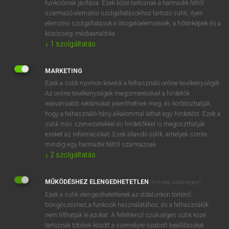
funkcióinak javítása. Ezek közé tartoznak a harmadik féltől
származó elemzési szolgáltatásokhoz tartozó sütik; ilyen
elemzési szolgáltatások a látogatóelemzések, a hőtérképek és a
OOOOPS!
közösségi médiaanalitika.
↓
1
szolgáltatás
Úgy látszik, a keresett oldal nem található!
MARKETING
Ezek a sütik nyomon követik a felhasználó online tevékenységét.
Az online tevékenységek megismerésével a hirdetők
relevánsabb reklámokat jeleníthetnek meg, és korlátozhatják,
hogy a felhasználó hány alkalommal láthat egy hirdetést. Ezek a
SZOTAR.NET APPLIKÁCIÓ
sütik más szervezetekkel és hirdetőkkel is megoszthatják
MICROSOFT OFFICE BŐVÍTMÉNY
ezeket az információkat. Ezek állandó sütik, amelyek szinte
BEÉPÜLŐ SZÓTÁRMODUL
mindig egy harmadik féltől származnak.
ONLINE NYELVVIZSGA
↓
2
szolgáltatás
MŰKÖDÉSHEZ ELENGEDHETETLEN
(mindig szükséges)
EGYÉNI FELHASZNÁLÓKNAK
Ezek a sütik elengedhetetlenek az oldalunkon történő
TANULÓKNAK
böngészéshez,a funkciók használatához, és a felhasználók
OKTATÁSI INTÉZMÉNYEKNEK
nem tilthatják le azokat. A feltétlenül szükséges sütik közé
VÁLLALATI MEGOLDÁSOK
tartoznak többek között a személyre szabott beállításokat