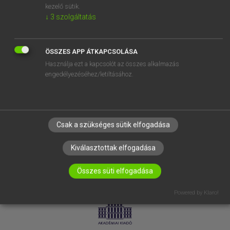
kezelő sütik.
↓
3
szolgáltatás
SÚGÓ
RÓLUNK
ELÉRHETŐSÉG
ÖSSZES APP ÁTKAPCSOLÁSA
Használja ezt a kapcsolót az összes alkalmazás
SÜTI BEÁLLÍTÁSOK
engedélyezéséhez/letiltásához.
IRATKOZZ FEL HÍRLEVELÜNKRE!
Csak a szükséges sütik elfogadása
Kiválasztottak elfogadása
Összes süti elfogadása
LICENCSZERZŐDÉS
ADATVÉDELEM
Powered by Klaro!