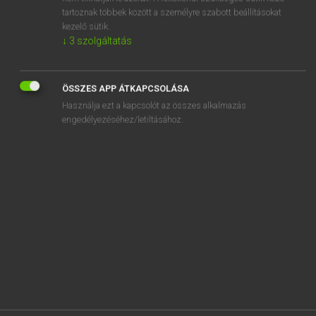
tartoznak többek között a személyre szabott beállításokat
SZOTAR.NET APPLIKÁCIÓ
kezelő sütik.
MICROSOFT OFFICE BŐVÍTMÉNY
↓
3
szolgáltatás
BEÉPÜLŐ SZÓTÁRMODUL
ONLINE NYELVVIZSGA
ÖSSZES APP ÁTKAPCSOLÁSA
Használja ezt a kapcsolót az összes alkalmazás
EGYÉNI FELHASZNÁLÓKNAK
engedélyezéséhez/letiltásához.
TANULÓKNAK
OKTATÁSI INTÉZMÉNYEKNEK
VÁLLALATI MEGOLDÁSOK
SÚGÓ
RÓLUNK
ELÉRHETŐSÉG
SÜTI BEÁLLÍTÁSOK
IRATKOZZ FEL HÍRLEVELÜNKRE!