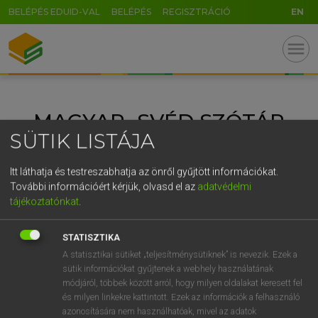
BELÉPÉS EDUID-VAL
BELÉPÉS
REGISZTRÁCIÓ
EN
GR
menu
5
6
7
8
9
ö
ü
ó
r
t
z
u
i
o
p
ő
ú
MAGYAR−SVÉD SZÓTÁR
g
h
j
k
l
é
á
ű
Ω
SÜTIK LISTÁJA
v
b
n
m
,
.
-
AltGr
Itt láthatja és testreszabhatja az önről gyűjtött információkat.
További információért kérjük, olvasd el az
adatvédelmi
tájékoztatónkat
.
STATISZTIKA
A statisztikai sütiket „teljesítménysütiknek” is nevezik. Ezek a
sütik információkat gyűjtenek a webhely használatának
módjáról, többek között arról, hogy milyen oldalakat keresett fel
és milyen linkekre kattintott. Ezek az információk a felhasználó
azonosítására nem használhatóak, mivel az adatok