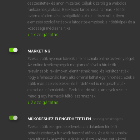
összesítettek és anonimizáltak. Céljuk kizárólag a weboldal
funkcióinak javítása. Ezek közé tartoznak a harmadik féltől
származó elemzési szolgáltatásokhoz tartozó sütik; ilyen
elemzési szolgáltatások a látogatóelemzések, a hőtérképek és a
közösségi médiaanalitika.
↓
1
szolgáltatás
SZÓTÁR LEÍRÁSA
MARKETING
A MAGYAR–SVÉD SZÓTÁR 37 000 szócikket, 13 000
Ezek a sütik nyomon követik a felhasználó online tevékenységét.
szókapcsolatot és kifejezést, valamint 100 000 szótári
Az online tevékenységek megismerésével a hirdetők
adatot tartalmaz. Elsősorban a köznyelv és az irodalom
relevánsabb reklámokat jeleníthetnek meg, és korlátozhatják,
szókincsét dolgozza fel. A szótár főszerkesztője, Kiefer
hogy a felhasználó hány alkalommal láthat egy hirdetést. Ezek a
Ferenc, az MTA Nyelvtudományi Intézetének egykori
sütik más szervezetekkel és hirdetőkkel is megoszthatják
igazgatója.
ezeket az információkat. Ezek állandó sütik, amelyek szinte
mindig egy harmadik féltől származnak.
↓
2
szolgáltatás
MŰKÖDÉSHEZ ELENGEDHETETLEN
(mindig szükséges)
Ezek a sütik elengedhetetlenek az oldalunkon történő
böngészéshez,a funkciók használatához, és a felhasználók
nem tilthatják le azokat. A feltétlenül szükséges sütik közé