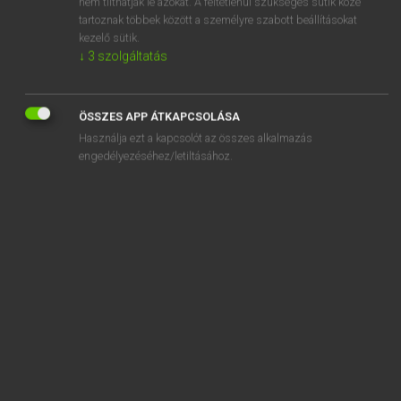
nem tilthatják le azokat. A feltétlenül szükséges sütik közé
tartoznak többek között a személyre szabott beállításokat
kezelő sütik.
↓
3
szolgáltatás
SZOTAR.NET APPLIKÁCIÓ
MICROSOFT OFFICE BŐVÍTMÉNY
BEÉPÜLŐ SZÓTÁRMODUL
ÖSSZES APP ÁTKAPCSOLÁSA
ONLINE NYELVVIZSGA
Használja ezt a kapcsolót az összes alkalmazás
engedélyezéséhez/letiltásához.
EGYÉNI FELHASZNÁLÓKNAK
TANULÓKNAK
OKTATÁSI INTÉZMÉNYEKNEK
VÁLLALATI MEGOLDÁSOK
SÚGÓ
RÓLUNK
ELÉRHETŐSÉG
SÜTI BEÁLLÍTÁSOK