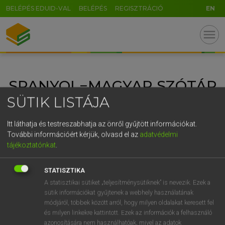
BELÉPÉS EDUID-VAL
BELÉPÉS
REGISZTRÁCIÓ
EN
GR
menu
5
6
7
8
9
ö
ü
ó
r
t
z
u
i
o
p
ő
ú
SPANYOL−MAGYAR SZÓTÁR
g
h
j
k
l
é
á
ű
Ω
SÜTIK LISTÁJA
v
b
n
m
,
.
-
AltGr
Itt láthatja és testreszabhatja az önről gyűjtött információkat.
További információért kérjük, olvasd el az
adatvédelmi
tájékoztatónkat
.
STATISZTIKA
A statisztikai sütiket „teljesítménysütiknek” is nevezik. Ezek a
sütik információkat gyűjtenek a webhely használatának
módjáról, többek között arról, hogy milyen oldalakat keresett fel
és milyen linkekre kattintott. Ezek az információk a felhasználó
azonosítására nem használhatóak, mivel az adatok