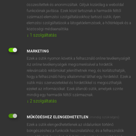
összesítettek és anonimizáltak. Céljuk kizárólag a weboldal
funkcióinak javítása. Ezek közé tartoznak a harmadik féltől
származó elemzési szolgáltatásokhoz tartozó sütik; ilyen
elemzési szolgáltatások a látogatóelemzések, a hőtérképek és a
közösségi médiaanalitika.
↓
1
szolgáltatás
SZÓTÁR LEÍRÁSA
A SPANYOL–MAGYAR SZÓTÁR 26 000 szócikket és 165
MARKETING
000 szótári adatot tartalmaz. A szótár elsősorban az aktív
Ezek a sütik nyomon követik a felhasználó online tevékenységét.
Az online tevékenységek megismerésével a hirdetők
nyelvhasználatot segíti elő példákkal, kifejezésekkel,
relevánsabb reklámokat jeleníthetnek meg, és korlátozhatják,
állandósult szókapcsolatokkal, szólásokkal,
hogy a felhasználó hány alkalommal láthat egy hirdetést. Ezek a
közmondásokkal. Hozzájárul a nyelv magas szintű
sütik más szervezetekkel és hirdetőkkel is megoszthatják
elsajátításához. A szótár szóanyaga évente frissül. A szótár
ezeket az információkat. Ezek állandó sütik, amelyek szinte
Gáldi László munkásságán alapul, főszerkesztői az ELTE
mindig egy harmadik féltől származnak.
↓
2
szolgáltatás
Spanyol Tanszékének tanárai.
MŰKÖDÉSHEZ ELENGEDHETETLEN
(mindig szükséges)
Ezek a sütik elengedhetetlenek az oldalunkon történő
böngészéshez,a funkciók használatához, és a felhasználók