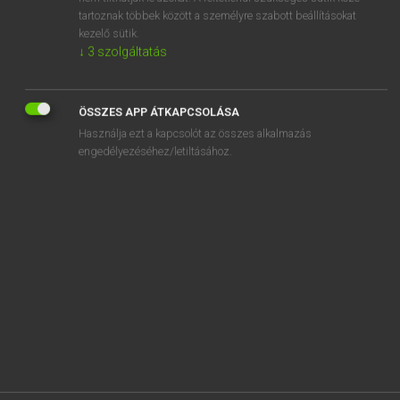
tartoznak többek között a személyre szabott beállításokat
SZOTAR.NET APPLIKÁCIÓ
kezelő sütik.
MICROSOFT OFFICE BŐVÍTMÉNY
↓
3
szolgáltatás
BEÉPÜLŐ SZÓTÁRMODUL
ONLINE NYELVVIZSGA
ÖSSZES APP ÁTKAPCSOLÁSA
Használja ezt a kapcsolót az összes alkalmazás
EGYÉNI FELHASZNÁLÓKNAK
engedélyezéséhez/letiltásához.
TANULÓKNAK
OKTATÁSI INTÉZMÉNYEKNEK
VÁLLALATI MEGOLDÁSOK
SÚGÓ
RÓLUNK
ELÉRHETŐSÉG
SÜTI BEÁLLÍTÁSOK
IRATKOZZ FEL HÍRLEVELÜNKRE!