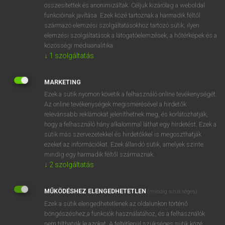
összesítettek és anonimizáltak. Céljuk kizárólag a weboldal
funkcióinak javítása. Ezek közé tartoznak a harmadik féltől
származó elemzési szolgáltatásokhoz tartozó sütik; ilyen
elemzési szolgáltatások a látogatóelemzések, a hőtérképek és a
közösségi médiaanalitika.
↓
1
szolgáltatás
SZÓTÁR LEÍRÁSA
MARKETING
A MAGYAR–LATIN SZÓTÁR 22 100 szócikket és 86 000
Ezek a sütik nyomon követik a felhasználó online tevékenységét.
szótári adatot tartalmaz. Feldolgozza a latin nyelv
Az online tevékenységek megismerésével a hirdetők
alapszókincsét és a klasszikus szerzők szövegeit.
relevánsabb reklámokat jeleníthetnek meg, és korlátozhatják,
Segítséget nyújt fordításhoz, valamint a közmondások és
hogy a felhasználó hány alkalommal láthat egy hirdetést. Ezek a
szólások értelmezéséhez. A szótár főszerkesztője Tegyey
sütik más szervezetekkel és hirdetőkkel is megoszthatják
Imre, a Debreceni Egyetem nyugalmazott tanára.
ezeket az információkat. Ezek állandó sütik, amelyek szinte
mindig egy harmadik féltől származnak.
↓
2
szolgáltatás
MŰKÖDÉSHEZ ELENGEDHETETLEN
(mindig szükséges)
Ezek a sütik elengedhetetlenek az oldalunkon történő
böngészéshez,a funkciók használatához, és a felhasználók
nem tilthatják le azokat. A feltétlenül szükséges sütik közé