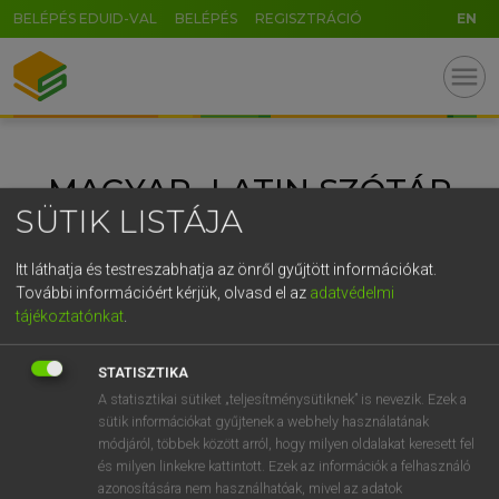
BELÉPÉS EDUID-VAL
BELÉPÉS
REGISZTRÁCIÓ
EN
GR
menu
5
6
7
8
9
ö
ü
ó
r
t
z
u
i
o
p
ő
ú
MAGYAR−LATIN SZÓTÁR
g
h
j
k
l
é
á
ű
Ω
SÜTIK LISTÁJA
v
b
n
m
,
.
-
AltGr
Itt láthatja és testreszabhatja az önről gyűjtött információkat.
További információért kérjük, olvasd el az
adatvédelmi
tájékoztatónkat
.
STATISZTIKA
A statisztikai sütiket „teljesítménysütiknek” is nevezik. Ezek a
sütik információkat gyűjtenek a webhely használatának
módjáról, többek között arról, hogy milyen oldalakat keresett fel
és milyen linkekre kattintott. Ezek az információk a felhasználó
azonosítására nem használhatóak, mivel az adatok