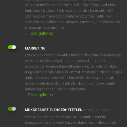
összesítettek és anonimizáltak. Céljuk kizárólag a weboldal
funkcióinak javítása. Ezek közé tartoznak a harmadik féltől
származó elemzési szolgáltatásokhoz tartozó sütik; ilyen
elemzési szolgáltatások a látogatóelemzések, a hőtérképek és a
közösségi médiaanalitika.
↓
1
szolgáltatás
MARKETING
SZÓTÁR LEÍRÁSA
Ezek a sütik nyomon követik a felhasználó online tevékenységét.
Az online tevékenységek megismerésével a hirdetők
relevánsabb reklámokat jeleníthetnek meg, és korlátozhatják,
A MAGYAR−ANGOL KÖRNYEZETVÉDELMI SZÓTÁR 5500
hogy a felhasználó hány alkalommal láthat egy hirdetést. Ezek a
szócikket tartalmazó értelmező szótár angol jelentésekkel
sütik más szervezetekkel és hirdetőkkel is megoszthatják
kiegészítve. Elsősorban a környezetvédelemmel foglalkozó
ezeket az információkat. Ezek állandó sütik, amelyek szinte
szakembereknek ajánlott, de az értelmezések nem
mindig egy harmadik féltől származnak.
szakemberek számára is segítséget nyújtanak. A szótár
↓
2
szolgáltatás
főszerkesztője Kovács Terézia.
MŰKÖDÉSHEZ ELENGEDHETETLEN
(mindig szükséges)
Ezek a sütik elengedhetetlenek az oldalunkon történő
böngészéshez,a funkciók használatához, és a felhasználók