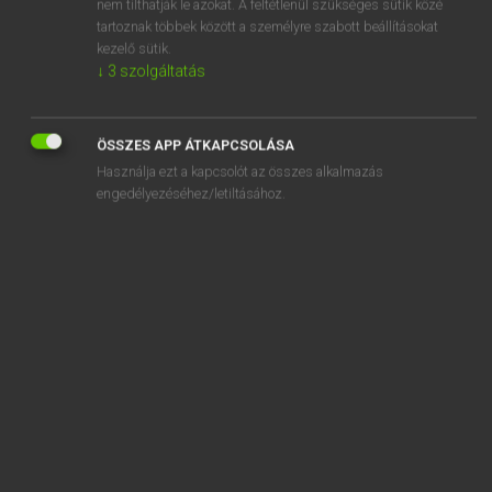
nem tilthatják le azokat. A feltétlenül szükséges sütik közé
tartoznak többek között a személyre szabott beállításokat
kezelő sütik.
↓
3
szolgáltatás
SZOTAR.NET APPLIKÁCIÓ
MICROSOFT OFFICE BŐVÍTMÉNY
ÖSSZES APP ÁTKAPCSOLÁSA
BEÉPÜLŐ SZÓTÁRMODUL
Használja ezt a kapcsolót az összes alkalmazás
ONLINE NYELVVIZSGA
engedélyezéséhez/letiltásához.
EGYÉNI FELHASZNÁLÓKNAK
TANULÓKNAK
OKTATÁSI INTÉZMÉNYEKNEK
VÁLLALATI MEGOLDÁSOK
SÚGÓ
RÓLUNK
ELÉRHETŐSÉG
SÜTI BEÁLLÍTÁSOK