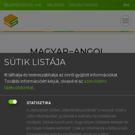
BELÉPÉS EDUID-VAL
BELÉPÉS
REGISZTRÁCIÓ
EN
GR
menu
5
6
7
8
9
ö
ü
ó
r
t
z
u
i
o
p
ő
ú
MAGYAR−ANGOL
g
h
j
k
l
é
á
ű
Ω
KÖRNYEZETVÉDELMI
SÜTIK LISTÁJA
v
b
n
m
,
.
-
AltGr
ÉRTELMEZŐ SZÓTÁR
Itt láthatja és testreszabhatja az önről gyűjtött információkat.
További információért kérjük, olvasd el az
adatvédelmi
tájékoztatónkat
.
STATISZTIKA
A statisztikai sütiket „teljesítménysütiknek” is nevezik. Ezek a
sütik információkat gyűjtenek a webhely használatának
módjáról, többek között arról, hogy milyen oldalakat keresett fel
és milyen linkekre kattintott. Ezek az információk a felhasználó
azonosítására nem használhatóak, mivel az adatok